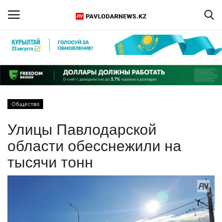
Войти
Регистрация
Главная
Общество
Обратная связь
Улицы Павлодарской
ПАВЛОДАРСКАЯ ОБЛАСТЬ
области обесснежили на
тысячи тонн
КАЗАХСТАН
МИР
СПЕЦПРОЕКТЫ