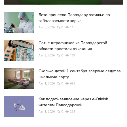
Лето принесло Павлодару затишье по
заболеваемости корью
Авг 6, 2026
0
115
Сотне штрафников из Павлодарской
области простили взыскания
Авг 3, 2026
0
169
Сколько детей 1 сентября впервые сядут за
школьную парту...
Авг 1, 2026
0
693
Как подать заявление через e-Otinish
жителям Павлодарской...
Авг 1, 2026
0
221