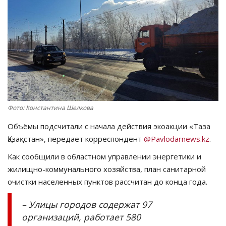
СПОРТ
Чек-лист
РАЗВЛЕЧЕНИЯ
OFFICIAL
Фото: Константина Шелкова
Курултай
Объёмы подсчитали с начала действия экоакции «Таза
Қазақстан», передает корреспондент
@Pavlodarnews.kz
.
Язык
Как сообщили в областном управлении энергетики и
Қазақша
Русский
жилищно-коммунального хозяйства, план санитарной
очистки населенных пунктов рассчитан до конца года.
– Улицы городов содержат 97
организаций, работает 580