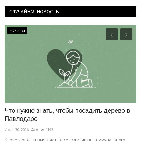
СЛУЧАЙНАЯ НОВОСТЬ
Чек-лист
Что нужно знать, чтобы посадить дерево в
С
Павлодаре
о
Июль 30, 2026
0
1193
Ию
Корреспондент выяснял в отделе жилищно-коммунального
Ск