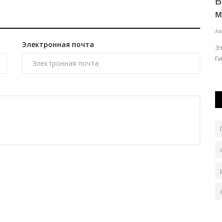
ракета
В Павлодаре родилась уникальная
В
тройня
м
Авг 5, 2026
0
207
Ав
Электронная почта
Ситуация необычна в том числе и в мировой практике.
Эт
Ги