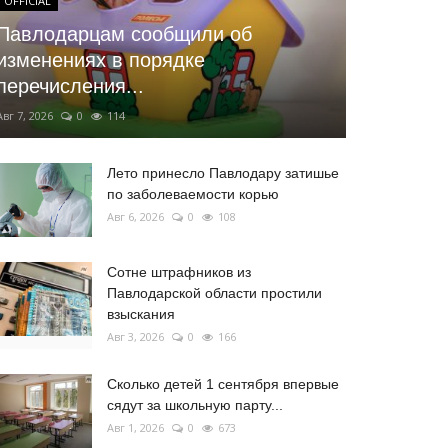
OFFICIAL
Павлодарцам сообщили об
изменениях в порядке
перечисления...
Авг 7, 2026
0
114
Лето принесло Павлодару затишье
по заболеваемости корью
Авг 6, 2026
0
108
Сотне штрафников из
Павлодарской области простили
взыскания
Авг 3, 2026
0
166
Сколько детей 1 сентября впервые
сядут за школьную парту...
Авг 1, 2026
0
673