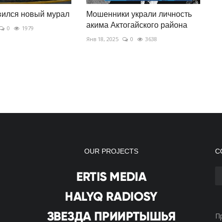
вился новый мурал
Мошенники украли личность
акима Актогайского района
0
1979
Янв 18, 2025
0
3638
OUR PROJECTS
С
П