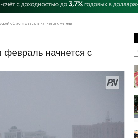
рской области февраль начнется с метели
 февраль начнется с