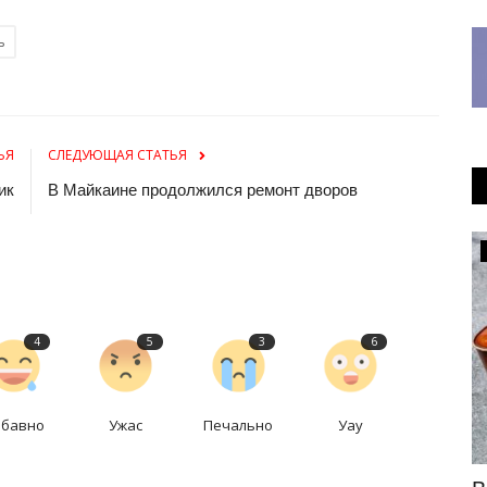
ь
ЬЯ
СЛЕДУЮЩАЯ СТАТЬЯ
ик
В Майкаине продолжился ремонт дворов
Медицина
4
5
3
6
абавно
Ужас
Печально
Уау