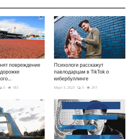
анят повреждение
Психологи расскажут
 дорожке
павлодарцам в TikTok о
го...
кибербуллинге
0
183
Март 3, 2023
0
297