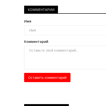
История вещей: космическая 
Апрель 12, 2025
0
7811
КОММЕНТАРИИ
Когда вдруг захотелось поиграть в космос.
Имя
Комментарий
Оставить комментарий