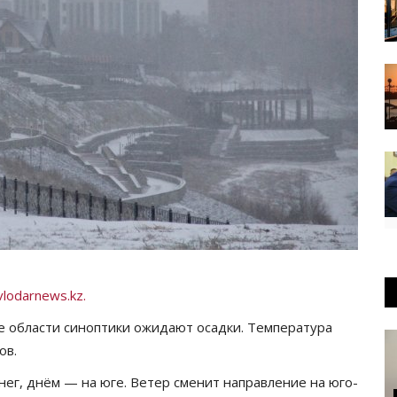
lodarnews.kz.
е области синоптики ожидают осадки. Температура
ов.
нег, днём — на юге. Ветер сменит направление на юго-