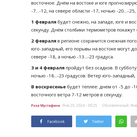
восточное. Днём на востоке и юге прогнозиру
-7…-12, на севере области -17, ночью -20…-25, 
1 февраля
будет снежно, на западе, юге и во
секунду. Днём столбики термометров покажут от
2 февраля
в регионе сохранится снежная пого
юго-западный, его порывы на востоке могут дос
севере -18, а ночью -13...-23 градуса.
3 и 4 февраля
пройдут без осадков. В субботу 
ночью -18...-23 градусов. Ветер юго-западный,
В воскресенье
будет теплее: днем от -5 до -1
восточного ветра 7-12 метров в секунду.
Янв 29, 2024 - 09:25
Обновленный: Янв 2
Роза Мустафина
Facebook
Twitter