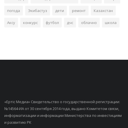
погода
Экибастуз
дети
ремонт
Казахстан
Аксу
конкурс
футбол
дчс
облачно
школа
«Ертiс Медиа» Свидетельство о государственной регистрации:
№14564-ИА от 30 сентября 2014 года, выдано Комитетом связи,
информатизации и информации Министерства по инвестициям
и развитию РК