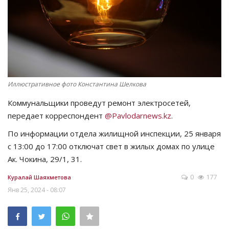
СПОРТ
Чек-лист
РАЗВЛЕЧЕНИЯ
Иллюстративное фото Константина Шелкова
OFFICIAL
Коммунальщики проведут ремонт электросетей,
передает корреспондент
@Pavlodarnews.kz
.
Курултай
По информации отдела жилищной инспекции, 25 января
с 13:00 до 17:00 отключат свет в жилых домах по улице
Язык
Ак. Чокина, 29/1, 31.
Қазақша
Русский
0
177
Куралай Шаяхметова
Янв 25, 2024 - 08:07