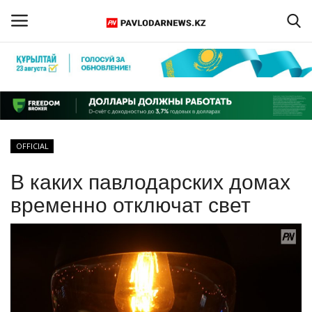
Войти
Регистрация
Главная
OFFICIAL
Обратная связь
В каких павлодарских домах
ПАВЛОДАРСКАЯ ОБЛАСТЬ
временно отключат свет
КАЗАХСТАН
МИР
СПЕЦПРОЕКТЫ