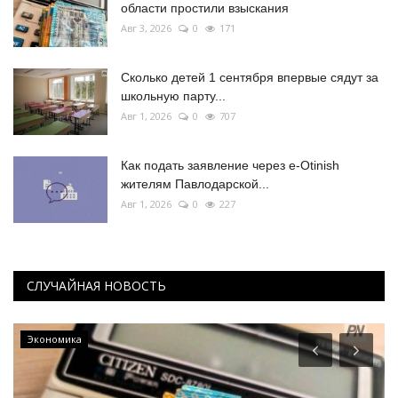
области простили взыскания
Авг 3, 2026
0
171
Сколько детей 1 сентября впервые сядут за
школьную парту...
Авг 1, 2026
0
707
Как подать заявление через e-Otinish
жителям Павлодарской...
Авг 1, 2026
0
227
СЛУЧАЙНАЯ НОВОСТЬ
Экономика