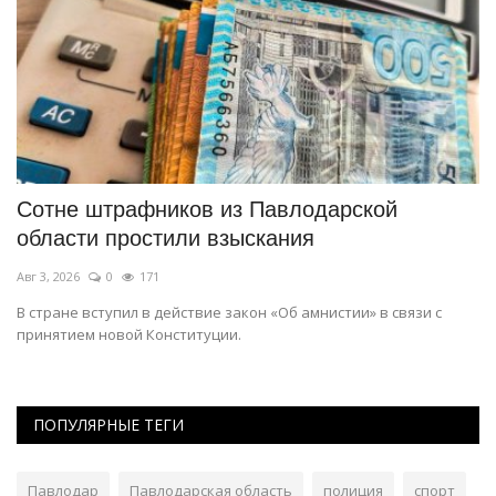
Сотне штрафников из Павлодарской
П
области простили взыскания
т
Авг 3, 2026
0
171
Ав
В стране вступил в действие закон «Об амнистии» в связи с
Им
принятием новой Конституции.
ПОПУЛЯРНЫЕ ТЕГИ
Павлодар
Павлодарская область
полиция
спорт