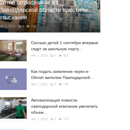
Сотне штрафников из
Павлодарской области простили
взыскания
Авг 3, 2026
0
128
Сколько детей 1 сентября впервые
сядут за школьную парту...
Авг 1, 2026
0
632
Как подать заявление через e-
Otinish жителям Павлодарской...
Авг 1, 2026
0
159
Автоматизация помогла
павлодарской компании увеличить
объем...
Авг 1, 2026
0
172