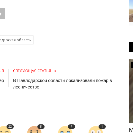
одарская область
Культура
ЬЯ
СЛЕДУЮЩАЯ СТАТЬЯ
ер
В Павлодарской области локализовали пожар в
лесничестве
22
8
7
1
е можно
В Павлодарской области определили
М