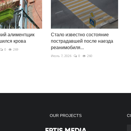
кий алиментщик
Стало известно состояние
шился крова
пострадавшей после наезда
реанимобиля...
0
269
Июль 7, 2026
0
260
OUR PROJECTS
С