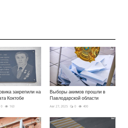
вика закрепили на
Выборы акимов прошли в
ата Коктобе
Павлодарской области
0
163
Авг 27, 2025
0
400