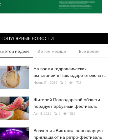
ПОПУЛЯРНЫЕ НОВОСТИ
на этой неделе
В этом месяце
Все время
На время гидравлических
испытаний в Павлодаре отключат...
Июль 31, 2026
0
1728
Жителей Павлодарской области
порадует арбузный фестиваль
Авг 4, 2026
0
1583
Bosson и «Винтаж»: павлодарцев
приглашают на ретро-фестиваль