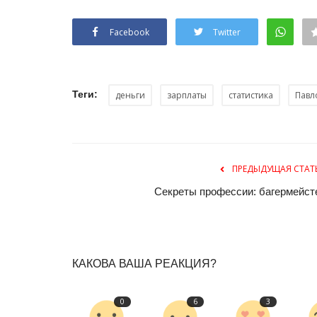
Facebook
Twitter
Теги:
деньги
зарплаты
статистика
Павл
Руками не трогать
ПРЕДЫДУЩАЯ СТАТ
Секреты профессии: багермейст
КАКОВА ВАША РЕАКЦИЯ?
0
6
3
Домбра-оберег на замочке: гд