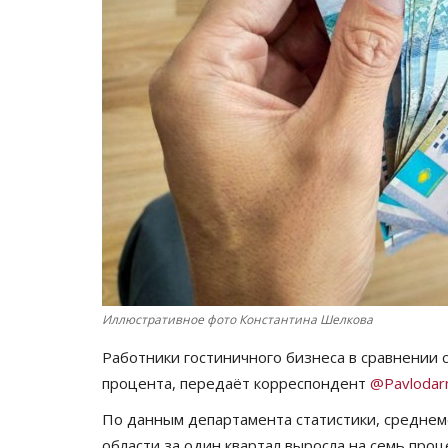
Иллюстративное фото Константина Шелкова
Работники гостиничного бизнеса в сравнении 
процента, передаёт корреспондент
@Pavlodar
По данным департамента статистики, среднем
области за один квартал выросла на семь проц