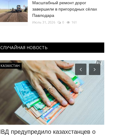
Масштабный ремонт дорог
завершили в пригородных сёлах
Павлодара
Июль 31, 2026
0
161
СЛУЧАЙНАЯ НОВОСТЬ
КАЗАХСТАН
Футбол
ВД предупредило казахстанцев о
Франция и