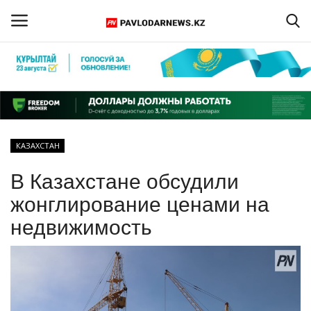
Войти
Регистрация
Главная
КАЗАХСТАН
Обратная связь
В Казахстане обсудили
ПАВЛОДАРСКАЯ ОБЛАСТЬ
жонглирование ценами на
недвижимость
КАЗАХСТАН
МИР
СПЕЦПРОЕКТЫ