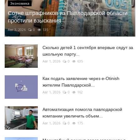
Экономика
Сотне штрафников из Павлодарской области
простили взыскания
Авг 3, 2026
0
135
Сколько детей 1 сентября впервые сядут за
школьную парту...
Авг 1, 2026
0
635
Как подать заявление через e-Otinish
жителям Павлодарской...
Авг 1, 2026
0
162
Автоматизация помогла павлодарской
компании увеличить объем...
Авг 1, 2026
0
175