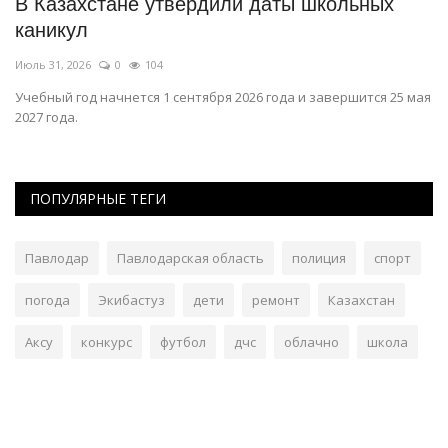
В Казахстане утвердили даты школьных
В
каникул
у
Июль 31, 2026
0
104
Ию
й
Учебный год начнется 1 сентября 2026 года и завершится 25 мая
Ок
2027 года.
во
ПОПУЛЯРНЫЕ ТЕГИ
Павлодар
Павлодарская область
полиция
спорт
погода
Экибастуз
дети
ремонт
Казахстан
Аксу
конкурс
футбол
дчс
облачно
школа