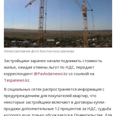
СПОРТ
Чек-лист
РАЗВЛЕЧЕНИЯ
OFFICIAL
Иллюстративное фото Константина Шелкова
Застройщики заранее начали поднимать стоимость
Курултай
жилье, ожидая отмены льгот по НДС, передает
корреспондент
@Pavlodarnews.kz
со ссылкой на
Язык
Taspanews.kz
.
Қазақша
Русский
В социальных сетях распространяется информация с
предупреждением для покупателей квартир, что
некоторые застройщики включают в договоры купли-
продажи дополнительные 12 процентов за НДС, судьба
которого еще только обсуждается в Правительстве. Для