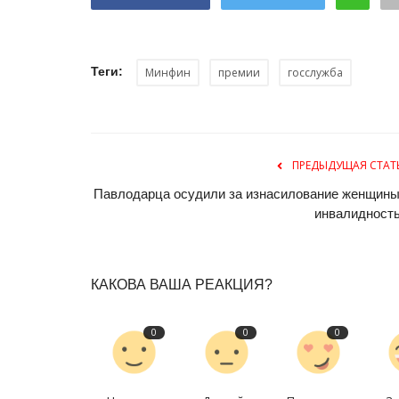
Теги:
Минфин
премии
госслужба
ПРЕДЫДУЩАЯ СТАТ
Павлодарца осудили за изнасилование женщины
Туризм
инвалидност
КАКОВА ВАША РЕАКЦИЯ?
0
0
0
Спустя годы путешествий пав