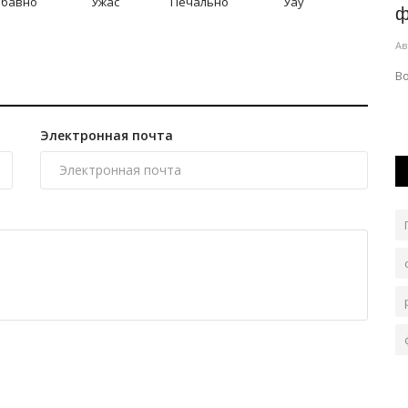
абавно
Ужас
Печально
Уау
павлодарцам к ретро-фестивалю...
ф
Авг 6, 2026
0
135
Ав
авлодар
На территории «Ertis Promenade» усилят меры
В
безопасности.
Электронная почта