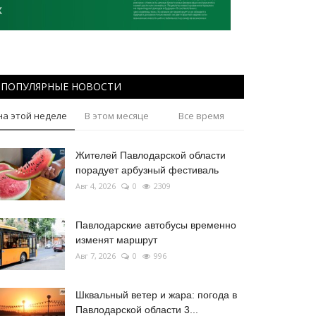
ПОПУЛЯРНЫЕ НОВОСТИ
на этой неделе
В этом месяце
Все время
Жителей Павлодарской области
порадует арбузный фестиваль
Авг 4, 2026
0
2309
Павлодарские автобусы временно
изменят маршрут
Авг 7, 2026
0
996
Шквальный ветер и жара: погода в
Павлодарской области 3...