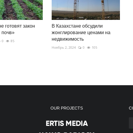
не готовят закон
В Казахстане обсудили
 почв»
жонглирование ценами на
недвижимость
0
85
Ноябрь 2, 2024
0
105
OUR PROJECTS
С