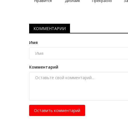
Нравится
Дизлайк
Прекрасно
З
впервые вернулся домой...
Июль 14, 2026
0
327
О том, чтобы однажды въехать в родной П
КОММЕНТАРИИ
именно на велосипеде, Денис Желнин...
Имя
Комментарий
Оставить комментарий