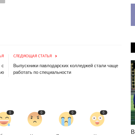
ЬЯ
СЛЕДУЮЩАЯ СТАТЬЯ
 с
Выпускники павлодарских колледжей стали чаще
РАЗВЛЕЧЕНИЯ
ью
работать по специальности
0
0
0
0
лодарец
Какой дресс-код посоветовали
В