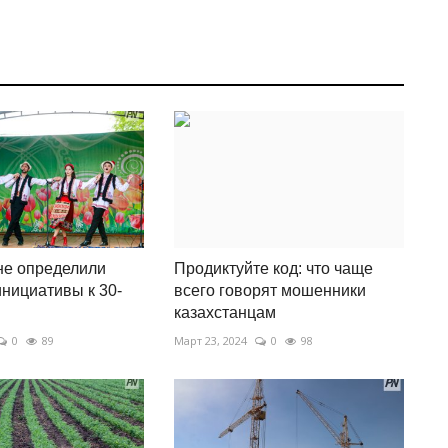
не определили
Продиктуйте код: что чаще
нициативы к 30-
всего говорят мошенники
казахстанцам
0
89
Март 23, 2024
0
98