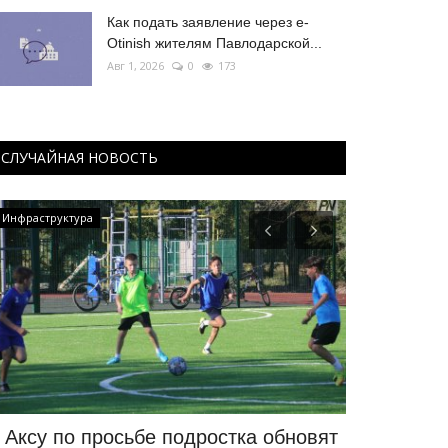
Как подать заявление через e-
Otinish жителям Павлодарской...
Авг 1, 2026
0
173
СЛУЧАЙНАЯ НОВОСТЬ
Инфраструктура
Экология
 Аксу по просьбе подростка обновят
Павлодарс