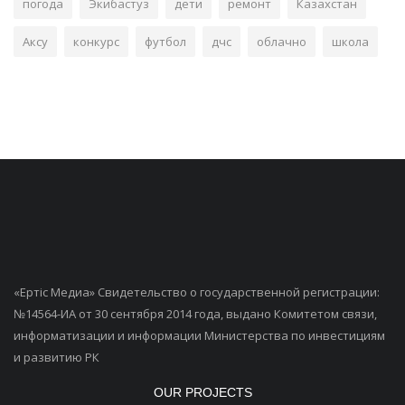
погода
Экибастуз
дети
ремонт
Казахстан
Аксу
конкурс
футбол
дчс
облачно
школа
«Ертiс Медиа» Свидетельство о государственной регистрации:
№14564-ИА от 30 сентября 2014 года, выдано Комитетом связи,
информатизации и информации Министерства по инвестициям
и развитию РК
OUR PROJECTS