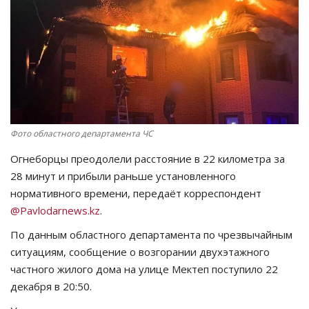
СПОРТ
Чек-лист
РАЗВЛЕЧЕНИЯ
OFFICIAL
Фото областного департамента ЧС
Огнеборцы преодолели расстояние в 22 километра за
Курултай
28 минут и прибыли раньше установленного
нормативного времени, передаёт корреспондент
Язык
@Pavlodarnews.kz
.
Қазақша
Русский
По данным областного департамента по чрезвычайным
ситуациям, сообщение о возгорании двухэтажного
частного жилого дома на улице Мектеп поступило 22
декабря в 20:50.