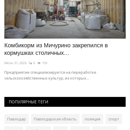
Комбикорм из Мичурино закрепился в
Д
кормушках столичных...
е
Июль 31, 2026
0
153
Ию
й
Предприятие специализируется на переработке
Эт
сельскохозяйственных культур, из которых...
ПОПУЛЯРНЫЕ ТЕГИ
Павлодар
Павлодарская область
полиция
спорт