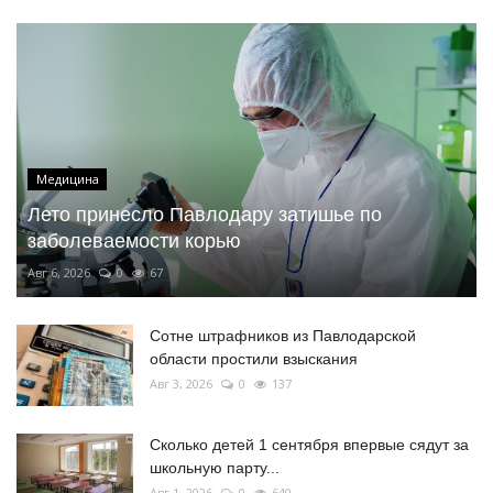
Медицина
Лето принесло Павлодару затишье по
заболеваемости корью
Авг 6, 2026
0
67
Сотне штрафников из Павлодарской
области простили взыскания
Авг 3, 2026
0
137
Сколько детей 1 сентября впервые сядут за
школьную парту...
Авг 1, 2026
0
640