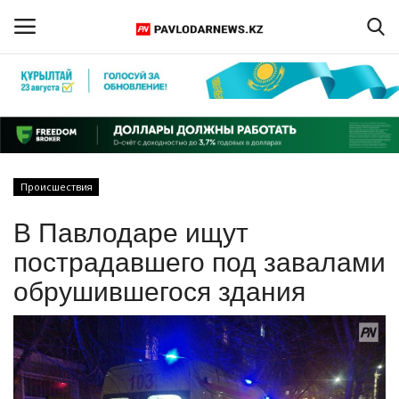
Войти
Регистрация
Главная
Происшествия
Обратная связь
В Павлодаре ищут
ПАВЛОДАРСКАЯ ОБЛАСТЬ
пострадавшего под завалами
обрушившегося здания
КАЗАХСТАН
МИР
СПЕЦПРОЕКТЫ