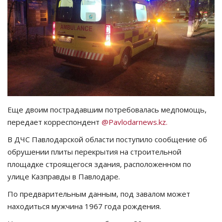
СПОРТ
Чек-лист
РАЗВЛЕЧЕНИЯ
OFFICIAL
Еще двоим пострадавшим потребовалась медпомощь,
Курултай
передает корреспондент
@Pavlodarnews.kz.
В ДЧС Павлодарской области поступило сообщение об
Язык
обрушении плиты перекрытия на строительной
Қазақша
Русский
площадке строящегося здания, расположенном по
улице Казправды в Павлодаре.
По предварительным данным, под завалом может
находиться мужчина 1967 года рождения.