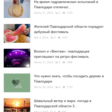
На время гидравлических испытаний в
Павлодаре отключат...
Июль 31, 2026
0
1736
Жителей Павлодарской области порадует
арбузный фестиваль
Авг 4, 2026
0
1672
Bosson и «Винтаж»: павлодарцев
приглашают на ретро-фестиваль
Июль 31, 2026
0
1498
Что нужно знать, чтобы посадить дерево в
Павлодаре
Июль 30, 2026
0
1133
Шквальный ветер и жара: погода в
Павлодарской области 3...
Авг 3, 2026
0
819