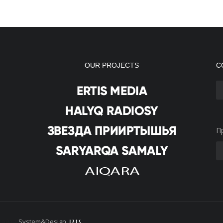
OUR PROJECTS
С
П
сайта
System&Design