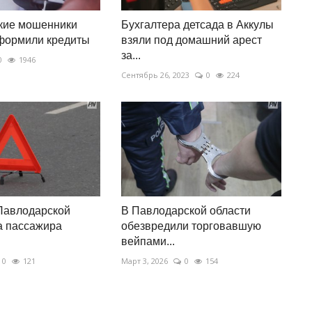
кие мошенники
Бухгалтера детсада в Аккулы
формили кредиты
взяли под домашний арест
за...
0
1946
Сентябрь 26, 2023
0
224
Павлодарской
В Павлодарской области
а пассажира
обезвредили торговавшую
вейпами...
0
121
Март 3, 2026
0
154