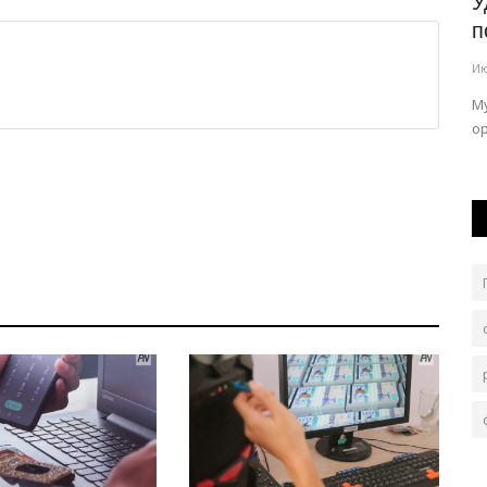
Удобрения из Экибастуза начали
Е
ли...
поставлять в Великобританию
в
Июль 28, 2026
0
256
Ию
й обороны.
Мультимодальную перевозку минеральных удобрений
Та
организовало АО «НК «Қазақстан темір...