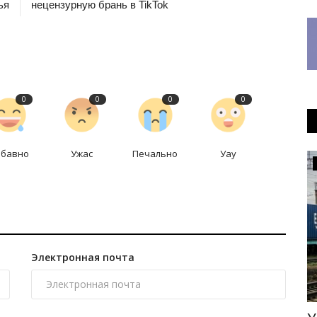
ья
нецензурную брань в TikTok
0
0
0
0
абавно
Ужас
Печально
Уау
Экономика
Электронная почта