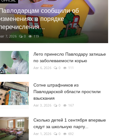
OFFICIAL
Павлодарцам сообщили об
изменениях в порядке
перечисления...
Авг 7, 2026
0
119
Лето принесло Павлодару затишье
по заболеваемости корью
Авг 6, 2026
0
111
Сотне штрафников из
Павлодарской области простили
взыскания
Авг 3, 2026
0
167
Сколько детей 1 сентября впервые
сядут за школьную парту...
Авг 1, 2026
0
692