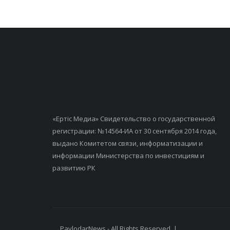
«Ертiс Медиа» Свидетельство о государственной
регистрации: №14564-ИА от 30 сентября 2014 года,
выдано Комитетом связи, информатизации и
информации Министерства по инвестициям и
развитию РК
PavlodarNews - All Rights Reserved. |
Старая версия 