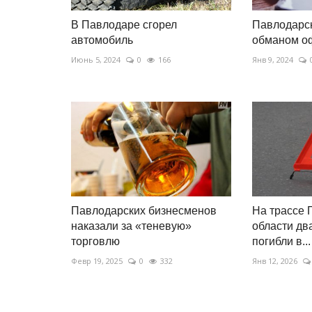
В Павлодаре сгорел
Павлодарс
автомобиль
обманом о
Июнь 5, 2024
0
166
Янв 9, 2024
Павлодарских бизнесменов
На трассе 
наказали за «теневую»
области дв
торговлю
погибли в...
Февр 19, 2025
0
332
Янв 12, 2026