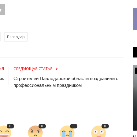
Павлодар
ЬЯ
СЛЕДУЮЩАЯ СТАТЬЯ
Образование
ик
Строителей Павлодарской области поздравили с
профессиональным праздником
0
0
0
0