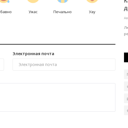
а
В Павлодарской области обсудили
К
ится...
готовность школ к новому...
д
абавно
Ужас
Печально
Уау
Авг 6, 2026
0
116
Ав
ан
В Железинском районе готовы расширить кружковую
Лю
работу.
ре
Электронная почта