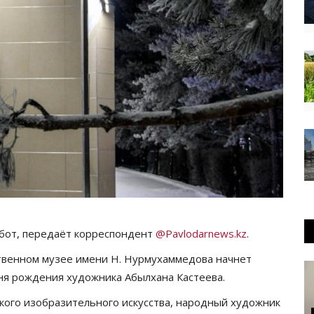
абот, передаёт корреспондент
@Pavlodarnews.kz
.
твенном музее имени Н. Нурмухаммедова начнет
дня рождения художника Абылхана Кастеева.
ского изобразительного искусства, народный художник