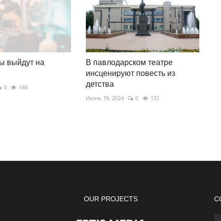
ы выйдут на
В павлодарском театре
инсценируют повесть из
детства
0
144
Июнь 19, 2024
0
132
OUR PROJECTS
С