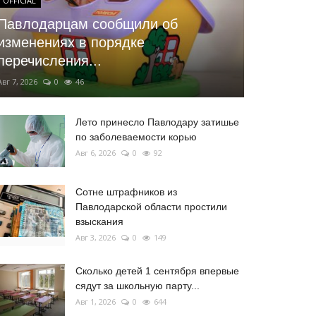
OFFICIAL
Павлодарцам сообщили об
изменениях в порядке
перечисления...
Авг 7, 2026
0
46
Лето принесло Павлодару затишье
по заболеваемости корью
Авг 6, 2026
0
92
Сотне штрафников из
Павлодарской области простили
взыскания
Авг 3, 2026
0
149
Сколько детей 1 сентября впервые
сядут за школьную парту...
Авг 1, 2026
0
644