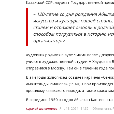
Казахской ССР, лауреат Государственной пре
– 120-летие со дня рождения Абылха
искусства и культуры нашей страны
стилем и отражает любовь к родной
способом погрузиться в историю иску
организаторы.
Художник родился в ауле Чижин возле Джаркент
учился в художественной студии Н.Хлудова в 
отправился в Москву. Там он в течение года п
В эти годы живописец создает картины «Сеноко
Амангельды Иманова» (1940). Свои произведен
прошлому казахского народа, а также красотам
В середине 1950-х годов Абылхан Кастеев ста
Янв 18, 2024 - 14:35
Обновленный: 
Куралай Шаяхметова