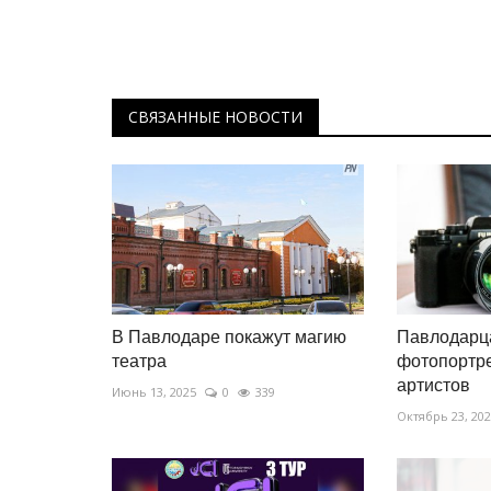
СВЯЗАННЫЕ НОВОСТИ
В Павлодаре покажут магию
Павлодарц
театра
фотопортре
артистов
Июнь 13, 2025
0
339
Октябрь 23, 20