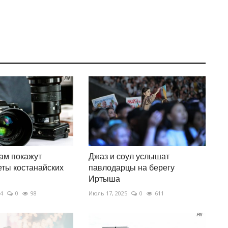
ам покажут
Джаз и соул услышат
ты костанайских
павлодарцы на берегу
Иртыша
24
0
98
Июль 17, 2025
0
611