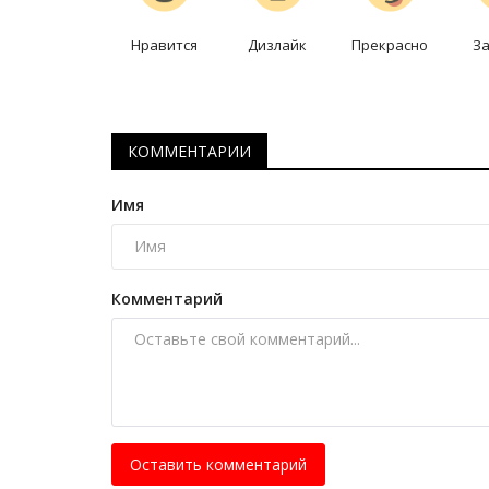
Домбра с раковиной моллюск
«казахского Страдивари» хран
Нравится
Дизлайк
Прекрасно
З
Март 20, 2026
0
1692
Уникальный музыкальный инструмент созд
народным мастером Камаром Касымовым.
КОММЕНТАРИИ
Имя
Комментарий
Оставить комментарий