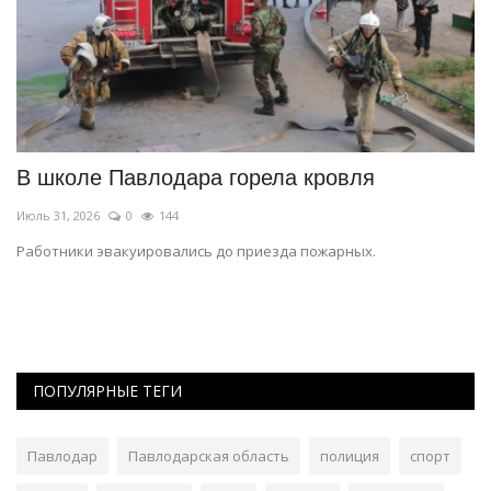
В школе Павлодара горела кровля
Н
о
Июль 31, 2026
0
144
Ию
Работники эвакуировались до приезда пожарных.
Ск
15
ПОПУЛЯРНЫЕ ТЕГИ
Павлодар
Павлодарская область
полиция
спорт