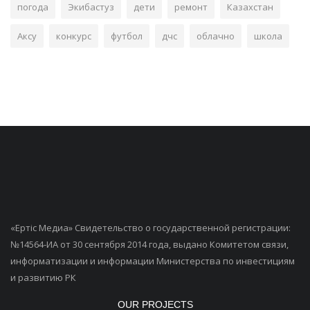
погода
Экибастуз
дети
ремонт
Казахстан
Аксу
конкурс
футбол
дчс
облачно
школа
«Ертiс Медиа» Свидетельство о государственной регистрации:
№14564-ИА от 30 сентября 2014 года, выдано Комитетом связи,
информатизации и информации Министерства по инвестициям
и развитию РК
OUR PROJECTS