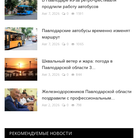
В Павлодаре из-за ретро-фестиваля
продлили работу автобусов
Авг 7, 2026
0
1591
Павлодарские автобусы временно изменят
маршрут
Авг 7, 2026
0
1065
Шквальный ветер и жара: погода в
Павлодарской области 3...
Авг 3, 2026
0
844
Железнодорожников Павлодарской области
поздравили с профессиональным...
Авг 2, 2026
0
798
РЕКОМЕНДУЕМЫЕ НОВОСТИ