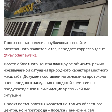
СПОРТ
Чек-лист
РАЗВЛЕЧЕНИЯ
Проект постановления опубликован на сайте
OFFICIAL
электронного правительства, передает корреспондент
@Pavlodarnews.kz.
Курултай
Власти областного центра планируют объявить режим
чрезвычайной ситуации природного характера местного
Язык
масштаба. Документ составлен на основании протокола
Қазақша
Русский
внеочередного заседания городской комиссии по
предупреждению и ликвидации чрезвычайных
ситуаций.
Проект постановления касается не только областного
центра, но и пригорода – поселка Ленинский, сел