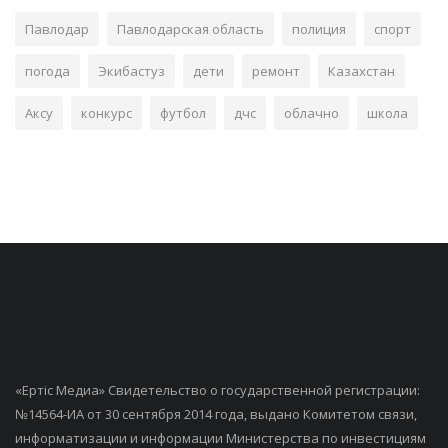
Павлодар
Павлодарская область
полиция
спорт
погода
Экибастуз
дети
ремонт
Казахстан
Аксу
конкурс
футбол
дчс
облачно
школа
«Ертiс Медиа» Свидетельство о государственной регистрации:
№14564-ИА от 30 сентября 2014 года, выдано Комитетом связи,
информатизации и информации Министерства по инвестициям