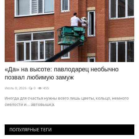
«Да» на высоте: павлодарец необычно
«
позвал любимую замуж
п
Июль 8, 2026
0
455
Ма
Иногда для счастья нужны всего лишь цветы, кольцо, немного
Ко
смелости и… автовышка.
пр
ПОПУЛЯРНЫЕ ТЕГИ