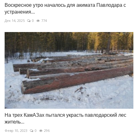
Воскресное утро началось для акимата Павлодара с
устранения...
Дек 14, 2025
0
774
На трех КамАЗах пытался украсть павлодарский лес
житель...
Февр 10, 2023
0
296