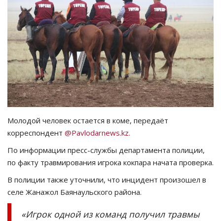
СПОРТ
Чек-лист
РАЗВЛЕЧЕНИЯ
OFFICIAL
Курултай
Молодой человек остается в коме, передаёт
корреспондент
@Pavlodarnews.kz.
Язык
По информации пресс-службы департамента полиции,
Қазақша
Русский
по факту травмирования игрока кокпара начата проверка.
В полиции также уточнили, что инцидент произошел в
селе Жанажол Баянаульского района.
«Игрок одной из команд получил травмы