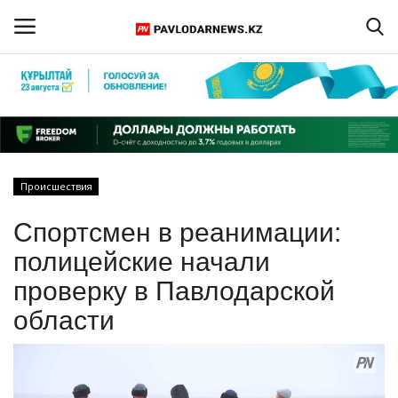
Войти
Регистрация
Главная
Происшествия
Обратная связь
Спортсмен в реанимации:
ПАВЛОДАРСКАЯ ОБЛАСТЬ
полицейские начали
проверку в Павлодарской
КАЗАХСТАН
области
МИР
СПЕЦПРОЕКТЫ