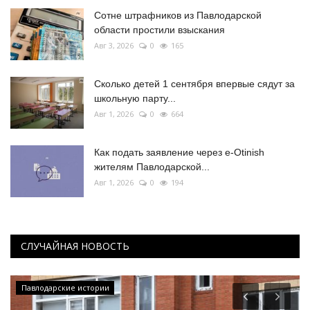
Сотне штрафников из Павлодарской
области простили взыскания
Авг 3, 2026
0
165
Сколько детей 1 сентября впервые сядут за
школьную парту...
Авг 1, 2026
0
664
Как подать заявление через e-Otinish
жителям Павлодарской...
Авг 1, 2026
0
194
СЛУЧАЙНАЯ НОВОСТЬ
Павлодарские истории