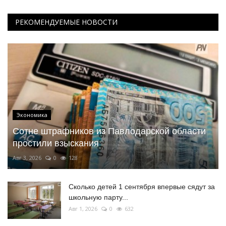
РЕКОМЕНДУЕМЫЕ НОВОСТИ
Экономика
Сотне штрафников из Павлодарской области
простили взыскания
Авг 3, 2026
0
128
Сколько детей 1 сентября впервые сядут за
школьную парту...
Авг 1, 2026
0
632