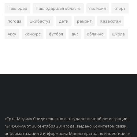
Павлодар
Павлодарская область
полиция
спорт
погода
Экибастуз
дети
ремонт
Казахстан
Аксу
конкурс
футбол
дчс
облачно
школа
«Ертiс Медиа» Свидетельство о государственной регистрации:
№14564-ИА от 30 сентября 2014 года, выдано Комитетом связи,
информатизации и информации Министерства по инвестициям