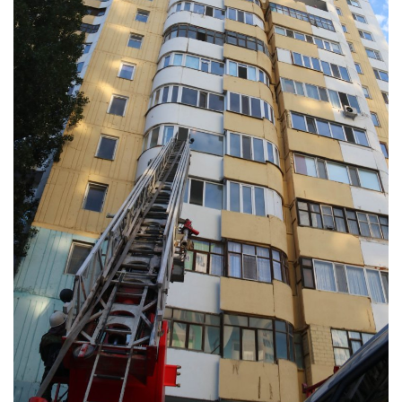
СПОРТ
Чек-лист
РАЗВЛЕЧЕНИЯ
OFFICIAL
Курултай
Язык
Қазақша
Русский