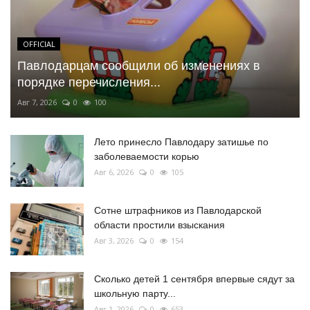
OFFICIAL
Павлодарцам сообщили об изменениях в
порядке перечисления...
Авг 7, 2026
0
100
Лето принесло Павлодару затишье по
заболеваемости корью
Авг 6, 2026
0
105
Сотне штрафников из Павлодарской
области простили взыскания
Авг 3, 2026
0
154
Сколько детей 1 сентября впервые сядут за
школьную парту...
Авг 1, 2026
0
653