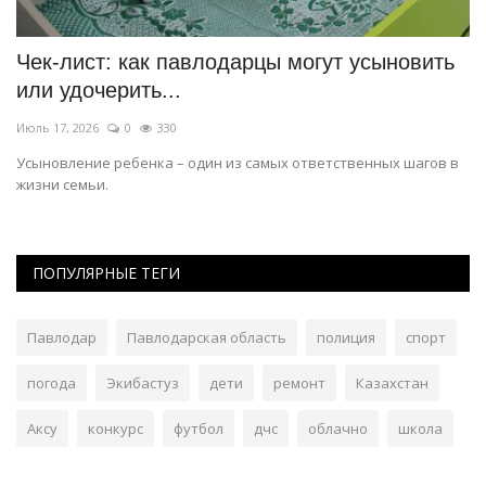
Чек-лист: как павлодарцы могут усыновить
Ф
или удочерить...
м
Июль 17, 2026
0
330
Ию
Усыновление ребенка – один из самых ответственных шагов в
На
жизни семьи.
са
ПОПУЛЯРНЫЕ ТЕГИ
Павлодар
Павлодарская область
полиция
спорт
погода
Экибастуз
дети
ремонт
Казахстан
Аксу
конкурс
футбол
дчс
облачно
школа