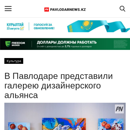
Войти
Регистрация
Главная
Культура
Обратная связь
В Павлодаре представили
ПАВЛОДАРСКАЯ ОБЛАСТЬ
галерею дизайнерского
альянса
КАЗАХСТАН
МИР
СПЕЦПРОЕКТЫ