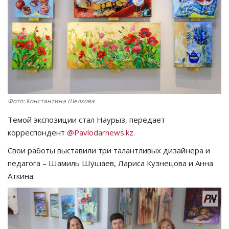
СПОРТ
Чек-лист
РАЗВЛЕЧЕНИЯ
OFFICIAL
Фото: Константина Шелкова
Темой экспозиции стал Наурыз, передает
Курултай
корреспондент
@Pavlodarnews.kz.
Язык
Свои работы выставили три талантливых дизайнера и
педагога – Шамиль Шушаев, Лариса Кузнецова и Анна
Қазақша
Русский
Аткина.