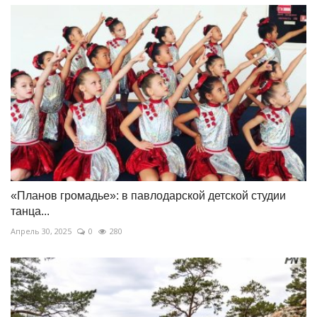
«Планов громадье»: в павлодарской детской студии
танца...
Апрель 30, 2025
0
280