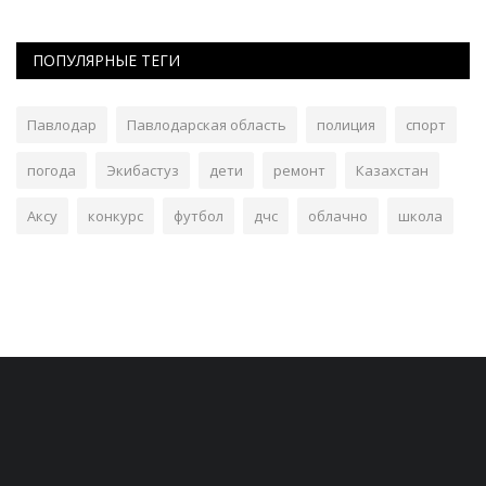
ПОПУЛЯРНЫЕ ТЕГИ
Павлодар
Павлодарская область
полиция
спорт
погода
Экибастуз
дети
ремонт
Казахстан
Аксу
конкурс
футбол
дчс
облачно
школа