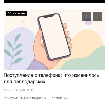
Образование
Поступление с телефона: что изменилось
B
для павлодарских...
п
Авг 7, 2026
0
115
Ию
Абитуриенты уже подали 5100 заявлений.
Об