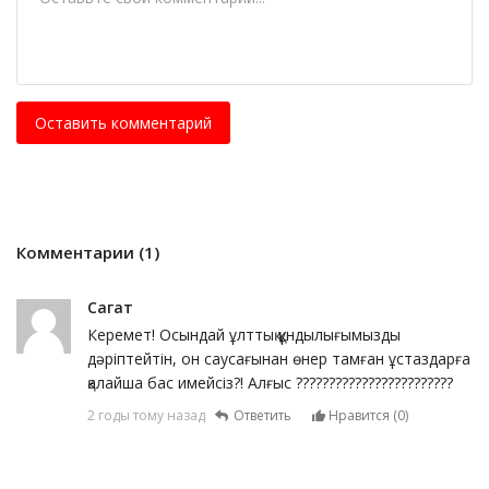
Оставить комментарий
Комментарии (1)
Сагат
Керемет! Осындай ұлттық құндылығымызды
дәріптейтін, он саусағынан өнер тамған ұстаздарға
қалайша бас имейсіз?! Алғыс ????????????????????????
2 годы тому назад
Ответить
Нравится (
0
)