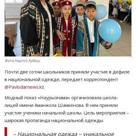
СПОРТ
Чек-лист
РАЗВЛЕЧЕНИЯ
OFFICIAL
Фото Наргиз Кубеш
Почти две сотни школьников приняли участие в дефиле
Курултай
в национальной одежде, передает корреспондент
@Pavlodarnews.kz
.
Язык
Модный показ «Наурызнама» организовала школа-
Қазақша
Русский
лицей имени Аманжола Шамкенова. В нем приняли
участие ученики начальной школы. Цель мероприятия –
широкая пропаганда национальной одежды.
– Национальная одежда – уникальное