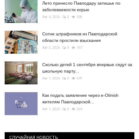
Лето принесло Павлодару затишье по
заболеваемости корью
Авг 6, 2026
0
108
Сотне штрафников из Павлодарской
области простили взыскания
Авг 3, 2026
0
167
Сколько детей 1 сентября впервые сядут за
школьную парту...
Авг 1, 2026
0
679
Как подать заявление через e-Otinish
жителям Павлодарской...
Авг 1, 2026
0
204
СЛУЧАЙНАЯ НОВОСТЬ