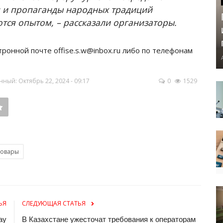
 и пропаганды народных традиций
тся опытом, – рассказали организаторы.
тронной почте offise.s.w@inbox.ru либо по телефонам
ный: Октябрь 22, 2024 - 09:17
0
1529
повары
ЬЯ
СЛЕДУЮЩАЯ СТАТЬЯ
ау
В Казахстане ужесточат требования к операторам