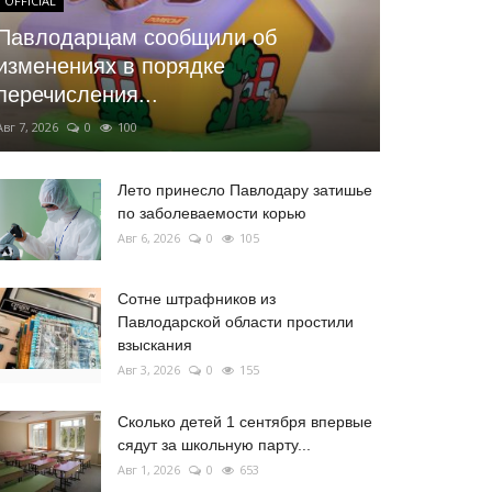
OFFICIAL
Павлодарцам сообщили об
изменениях в порядке
перечисления...
Авг 7, 2026
0
100
Лето принесло Павлодару затишье
по заболеваемости корью
Авг 6, 2026
0
105
Сотне штрафников из
Павлодарской области простили
взыскания
Авг 3, 2026
0
155
Сколько детей 1 сентября впервые
сядут за школьную парту...
Авг 1, 2026
0
653