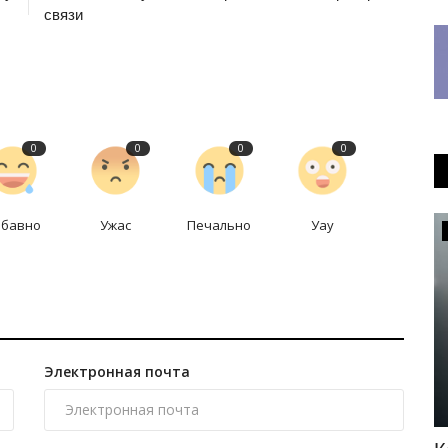
связи
0
0
0
0
абавно
Ужас
Печально
Уау
OFFICIAL
Электронная почта