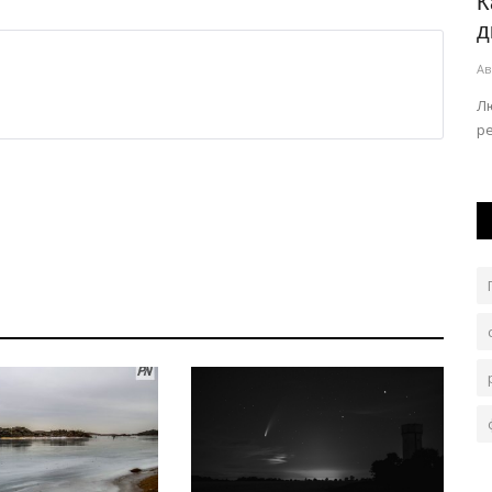
 глаза
Павлодарская сельхозярмарка
К
приглашает жителей региона
д
Авг 7, 2026
0
73
Ав
у древнего
По традиции её организуют в субботу, 8 августа.
Лю
ре