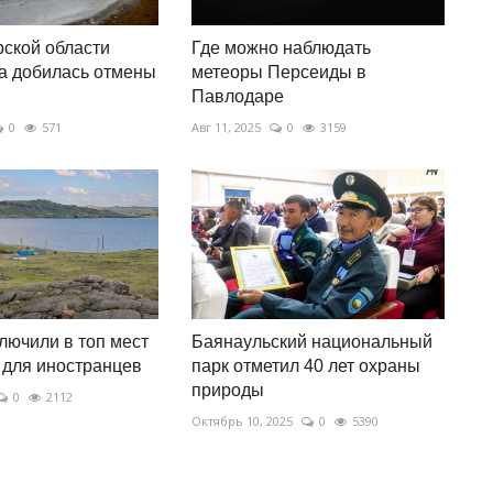
ской области
Где можно наблюдать
а добилась отмены
метеоры Персеиды в
Павлодаре
0
571
Авг 11, 2025
0
3159
лючили в топ мест
Баянаульский национальный
 для иностранцев
парк отметил 40 лет охраны
природы
0
2112
Октябрь 10, 2025
0
5390