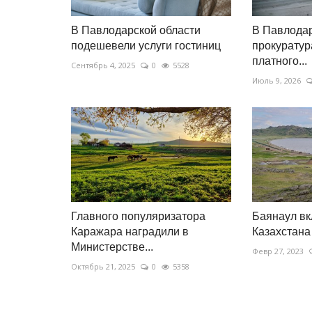
В Павлодарской области
В Павлодар
подешевели услуги гостиниц
прокуратур
платного...
Сентябрь 4, 2025
0
5528
Июль 9, 2026
Главного популяризатора
Баянаул вк
Каражара наградили в
Казахстана
Министерстве...
Февр 27, 2023
Октябрь 21, 2025
0
5358