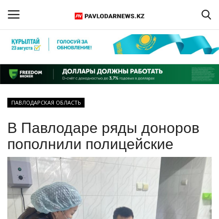
Войти
Регистрация
Главная
ПАВЛОДАРСКАЯ ОБЛАСТЬ
Обратная связь
В Павлодаре ряды доноров
ПАВЛОДАРСКАЯ ОБЛАСТЬ
пополнили полицейские
КАЗАХСТАН
МИР
СПЕЦПРОЕКТЫ