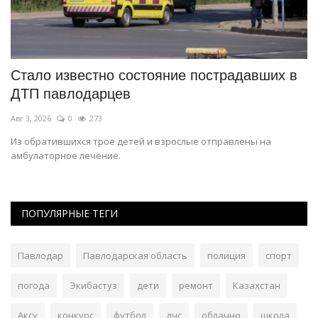
Стало известно состояние пострадавших в
И
ДТП павлодарцев
з
Авг 3, 2026
0
273
Ию
Из обратившихся трое детей и взрослые отправлены на
В 
амбулаторное лечение.
до
ПОПУЛЯРНЫЕ ТЕГИ
Павлодар
Павлодарская область
полиция
спорт
погода
Экибастуз
дети
ремонт
Казахстан
Аксу
конкурс
футбол
дчс
облачно
школа