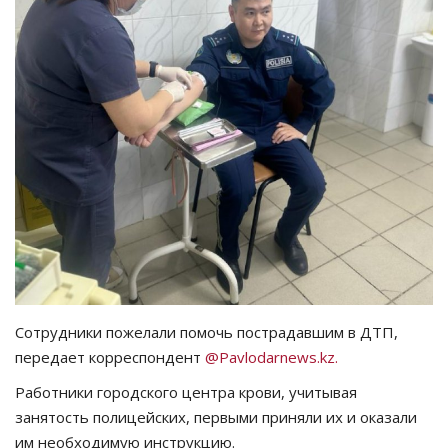
СПОРТ
Чек-лист
РАЗВЛЕЧЕНИЯ
OFFICIAL
Курултай
Язык
Қазақша
Русский
Сотрудники пожелали помочь пострадавшим в ДТП,
передает корреспондент
@Pavlodarnews.kz.
Работники городского центра крови, учитывая
занятость полицейских, первыми приняли их и оказали
им необходимую инструкцию.