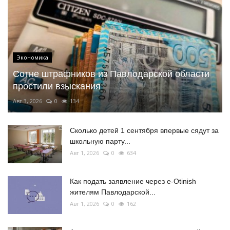
Экономика
Сотне штрафников из Павлодарской области
простили взыскания
Авг 3, 2026
0
134
Сколько детей 1 сентября впервые сядут за
школьную парту...
Авг 1, 2026
0
634
Как подать заявление через e-Otinish
жителям Павлодарской...
Авг 1, 2026
0
162