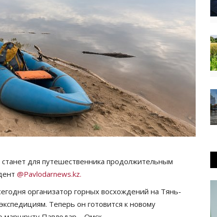
и станет для путешественника продолжительным
ндент
@Pavlodarnews.kz.
егодня организатор горных восхождений на Тянь-
экспедициям. Теперь он готовится к новому
о маршруту Павлодар – Омск.