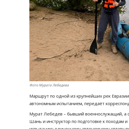
Фото Мурата Лебедева
Маршрут по одной из крупнейших рек Еврази
автономным испытанием, передаёт корреспо
Мурат Лебедев – бывший военнослужащий, а с
Шань и инструктор по подготовке к походам и 
испытанию: одиночному автономному сплаву п