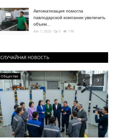
Автоматизация помогла
павлодарской компании увеличить
объем...
Авг 1, 2026
0
178
СЛУЧАЙНАЯ НОВОСТЬ
Общество
Павлодарские 