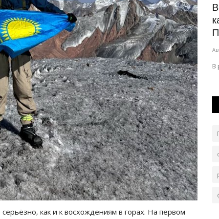
ер
В Павлодарской области
В
отремонтируют крупный участок
к
дороги
П
лем одной
Авг 7, 2026
0
71
Ав
Масштабная работа по развитию дорожной
В
инфраструктуры в Баянаульском районе
продолжается.
серьёзно, как и к восхождениям в горах. На первом