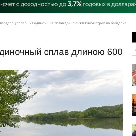
влодарец совершит одиночный сплав длиною 600 километров на байдарке
диночный сплав длиною 600
е