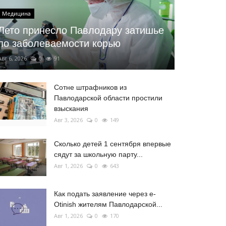
Медицина
Лето принесло Павлодару затишье
по заболеваемости корью
Авг 6, 2026
0
91
Сотне штрафников из
Павлодарской области простили
взыскания
Авг 3, 2026
0
149
Сколько детей 1 сентября впервые
сядут за школьную парту...
Авг 1, 2026
0
643
Как подать заявление через e-
Otinish жителям Павлодарской...
Авг 1, 2026
0
170