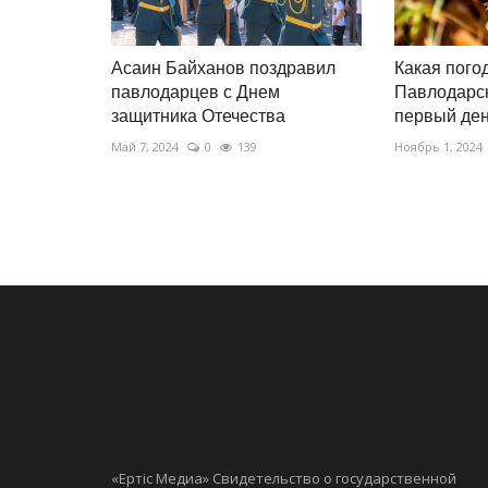
Асаин Байханов поздравил
Какая погод
павлодарцев с Днем
Павлодарск
защитника Отечества
первый день
Май 7, 2024
0
139
Ноябрь 1, 2024
«Ертiс Медиа» Свидетельство о государственной