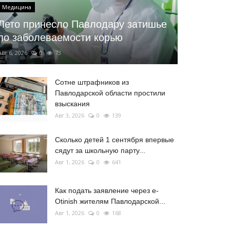
Медицина
Лето принесло Павлодару затишье
по заболеваемости корью
Авг 6, 2026
0
73
Сотне штрафников из
Павлодарской области простили
взыскания
Авг 3, 2026
0
139
Сколько детей 1 сентября впервые
сядут за школьную парту...
Авг 1, 2026
0
641
Как подать заявление через e-
Otinish жителям Павлодарской...
Авг 1, 2026
0
168