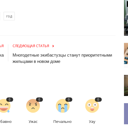
год
ЬЯ
СЛЕДУЮЩАЯ СТАТЬЯ
ка
Многодетные экибастузцы станут приоритетными
жильцами в новом доме
0
0
0
0
абавно
Ужас
Печально
Уау