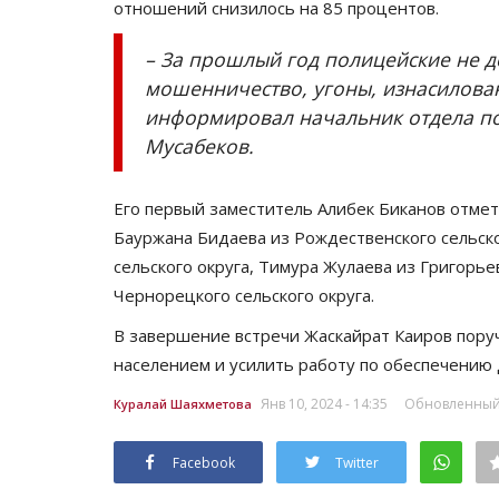
отношений снизилось на 85 процентов.
– За прошлый год полицейские не д
мошенничество, угоны, изнасилован
информировал начальник отдела п
Мусабеков.
Его первый заместитель Алибек Биканов отмет
Бауржана Бидаева из Рождественского сельско
сельского округа, Тимура Жулаева из Григорьев
Чернорецкого сельского округа.
В завершение встречи Жаскайрат Каиров поруч
населением и усилить работу по обеспечению
Янв 10, 2024 - 14:35
Обновленный: 
Куралай Шаяхметова
Facebook
Twitter