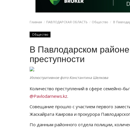
Главная
ПАВЛОДАРСКАЯ ОБЛАСТЬ
Общество
В Павлода
Общество
В Павлодарском районе 
преступности
Иллюстративное фото Константина Шелкова
Количество преступлений в сфере семейно-бы
@Pavlodarnews.kz
.
Совещание прошло с участием первого замест
Жаскайрата Каирова и прокурора Павлодарског
По данным районного отдела полиции, количе