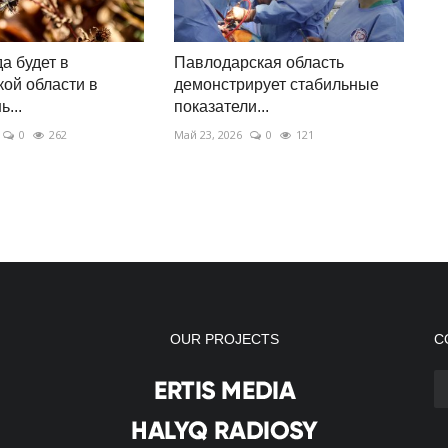
а будет в
Павлодарская область
ой области в
демонстрирует стабильные
...
показатели...
0
262
Май 23, 2026
0
121
OUR PROJECTS
С