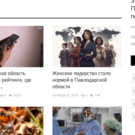
a
В Павлодаре родилась уникальная
З
тройня
П
п
Авг 5, 2026
0
179
Ав
тро
Ситуация необычна в том числе и в мировой практике.
С
п
ая область
Женское лидерство стало
 рейтинге, где
нормой в Павлодарской
..
области
0
3926
Октябрь 8, 2025
0
144