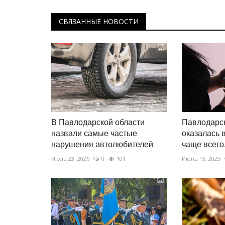
Павлодарские дачники на Tesl
умилили пользователей сети
СВЯЗАННЫЕ НОВОСТИ
Май 2, 2026
0
2723
В интернете появилось видео, которое быс
набирает просмотры.
В Павлодарской области
Павлодарск
назвали самые частые
оказалась в
нарушения автолюбителей
чаще всего.
Июль 23, 2026
0
101
Июнь 16, 2025