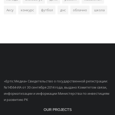
Аксу
конкурс
футбол
дчс
облачно
школа
«Ертiс Медиа» Свидетельство о государственной регистрации:
№14564-ИА от 30 сентября 2014 года, выдано Комитетом связи,
информатизации и информации Министерства по инвестициям
и развитию РК
OUR PROJECTS