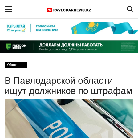
Войти
Регистрация
Главная
Общество
Обратная связь
В Павлодарской области
ПАВЛОДАРСКАЯ ОБЛАСТЬ
ищут должников по штрафам
КАЗАХСТАН
МИР
СПЕЦПРОЕКТЫ