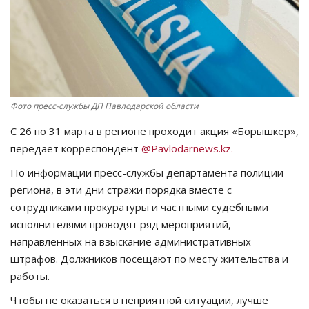
СПОРТ
Чек-лист
РАЗВЛЕЧЕНИЯ
Фото пресс-службы ДП Павлодарской области
OFFICIAL
C 26 по 31 марта в регионе проходит акция «Борышкер»,
передает корреспондент
@Pavlodarnews.kz.
Курултай
По информации пресс-службы департамента полиции
региона, в эти дни стражи порядка вместе с
Язык
сотрудниками прокуратуры и частными судебными
исполнителями проводят ряд мероприятий,
Қазақша
Русский
направленных на взыскание административных
штрафов. Должников посещают по месту жительства и
работы.
Чтобы не оказаться в неприятной ситуации, лучше