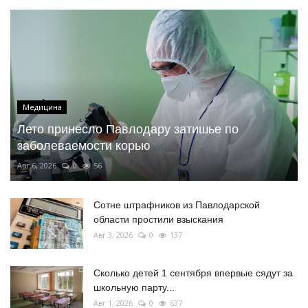
Медицина
Лето принесло Павлодару затишье по
заболеваемости корью
Авг 6, 2026
0
56
Сотне штрафников из Павлодарской
области простили взыскания
Авг 3, 2026
0
137
Сколько детей 1 сентября впервые сядут за
школьную парту...
Авг 1, 2026
0
637