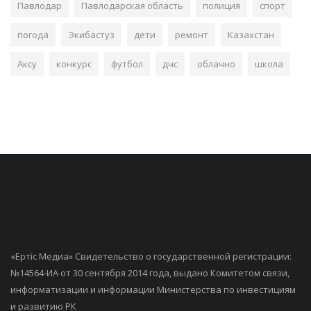
Павлодар
Павлодарская область
полиция
спорт
погода
Экибастуз
дети
ремонт
Казахстан
Аксу
конкурс
футбол
дчс
облачно
школа
«Ертiс Медиа» Свидетельство о государственной регистрации:
№14564-ИА от 30 сентября 2014 года, выдано Комитетом связи,
информатизации и информации Министерства по инвестициям
и развитию РК