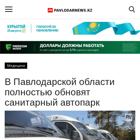
Войти
Регистрация
Главная
Медицина
Обратная связь
В Павлодарской области
ПАВЛОДАРСКАЯ ОБЛАСТЬ
полностью обновят
санитарный автопарк
КАЗАХСТАН
МИР
СПЕЦПРОЕКТЫ