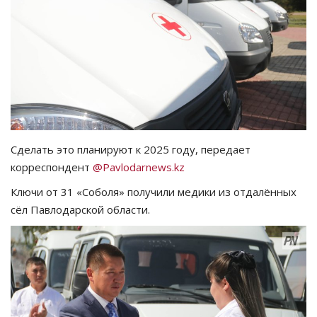
СПОРТ
Чек-лист
РАЗВЛЕЧЕНИЯ
OFFICIAL
Сделать это планируют к 2025 году, передает
корреспондент
@Pavlodarnews.kz
Курултай
Ключи от 31 «Соболя» получили медики из отдалённых
Язык
сёл Павлодарской области.
Қазақша
Русский