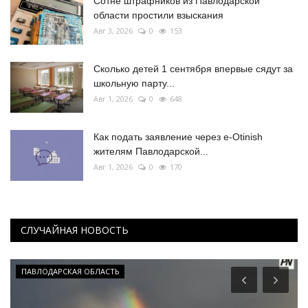
Сотне штрафников из Павлодарской
области простили взыскания
Авг 3, 2026
0
153
Сколько детей 1 сентября впервые сядут за
школьную парту...
Авг 1, 2026
0
648
Как подать заявление через e-Otinish
жителям Павлодарской...
Авг 1, 2026
0
170
СЛУЧАЙНАЯ НОВОСТЬ
ПАВЛОДАРСКАЯ ОБЛАСТЬ