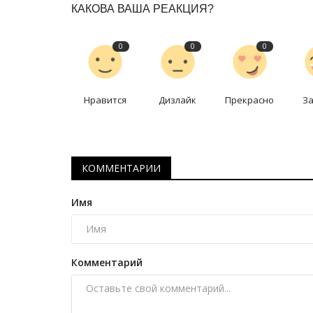
КАКОВА ВАША РЕАКЦИЯ?
RWS RUN: индустриальный Эк
объединил бегунов со...
0
0
0
Июнь 8, 2026
0
1067
Участники доказали, что спорт становится
драйвером развития региона.
Нравится
Дизлайк
Прекрасно
З
КОММЕНТАРИИ
Имя
Комментарий