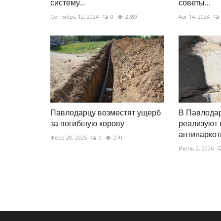
систему...
советы...
Сентябрь 12, 2024
0
2789
Авг 14, 2024
Павлодарцу возместят ущерб
В Павлодар
за погибшую корову
реализуют
антинаркот
Февр 20, 2025
0
270
Июнь 2, 2026