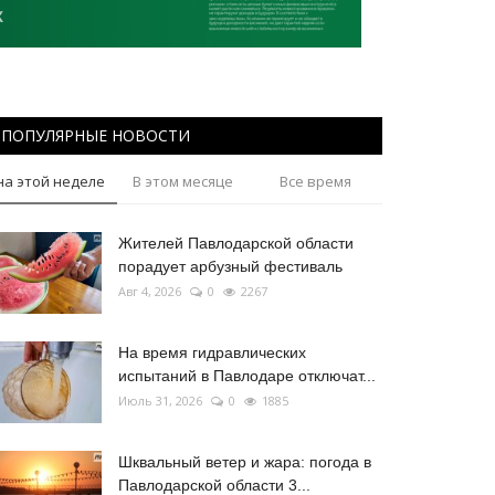
ПОПУЛЯРНЫЕ НОВОСТИ
на этой неделе
В этом месяце
Все время
Жителей Павлодарской области
порадует арбузный фестиваль
Авг 4, 2026
0
2267
На время гидравлических
испытаний в Павлодаре отключат...
Июль 31, 2026
0
1885
Шквальный ветер и жара: погода в
Павлодарской области 3...