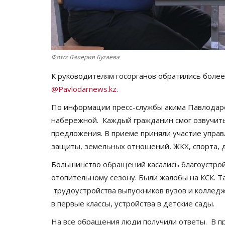
Фото: Валерия Бугаева
К руководителям госорганов обратились более
@Pavlodarnews.kz.
По информации пресс-службы акима Павлодарс
набережной. Каждый гражданин смог озвучить
предложения. В приеме приняли участие упра
защиты, земельных отношений, ЖКХ, спорта, 
Большинство обращений касались благоустрой
отопительному сезону. Были жалобы на КСК. 
трудоустройства выпускников вузов и коллед
в первые классы, устройства в детские сады.
На все обращения люди получили ответы. В пр