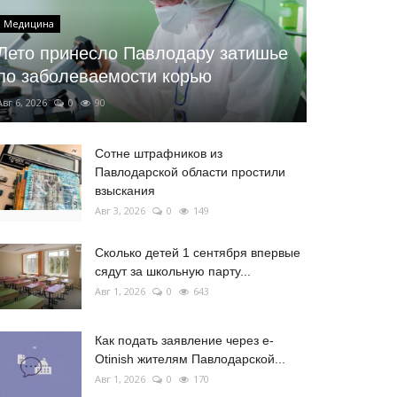
Медицина
Лето принесло Павлодару затишье
по заболеваемости корью
Авг 6, 2026
0
90
Сотне штрафников из
Павлодарской области простили
взыскания
Авг 3, 2026
0
149
Сколько детей 1 сентября впервые
сядут за школьную парту...
Авг 1, 2026
0
643
Как подать заявление через e-
Otinish жителям Павлодарской...
Авг 1, 2026
0
170