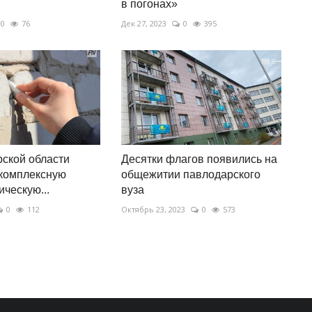
в погонах»
0
76
Дек 27, 2023
0
395
ской области
Десятки флагов появились на
 комплексную
общежитии павлодарского
ическую...
вуза
0
112
Октябрь 23, 2023
0
573