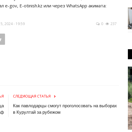
 e-gov, E-otinish.kz или через WhatsApp акимата:
, 2024 - 19:59
0
237
Культура
ЬЯ
СЛЕДУЮЩАЯ СТАТЬЯ
ца
Как павлодарцы смогут проголосовать на выборах
аф
в Курултай за рубежом