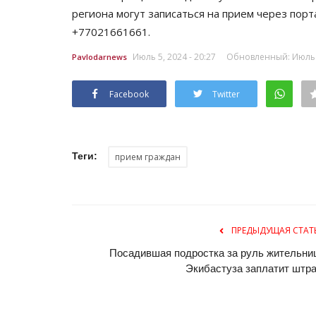
региона могут записаться на прием через портал
+77021661661.
Июль 5, 2024 - 20:27
Обновленный: Июль 5
Pavlodarnews
Facebook
Twitter
Теги:
прием граждан
Летний спорт
ПРЕДЫДУЩАЯ СТАТ
Посадившая подростка за руль жительни
Экибастуза заплатит штр