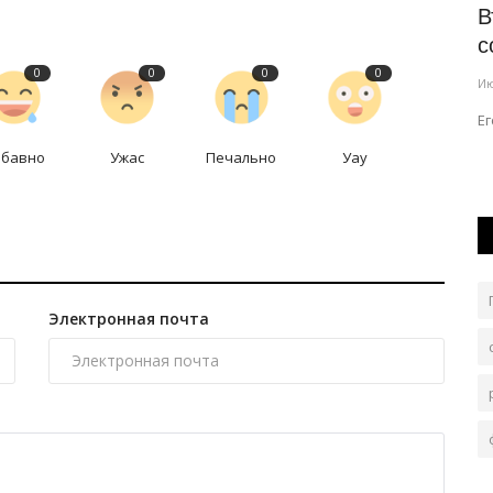
ибастуз
В Павлодарской области стартовал
В
проект путешествий по...
с
0
0
0
0
Авг 3, 2026
0
600
Ию
 важным
Участники каравана посетили место захоронения
Ег
Тугела батыра.
абавно
Ужас
Печально
Уау
Электронная почта