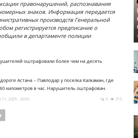
иксации правонарушений, распознавания
номерных знаков. Информация передается
инистративных производств Генеральной
обом регистрируется предписание о
ообщили в департаменте полиции
рушителей оштрафовали более чем на десять
ороге Астана – Павлодар у поселка Калкаман, где
180 километров в час. Нарушитель оштрафован.
11, 2025 - 20:55
0
315