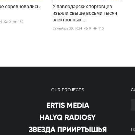
ре соревновались
У павлодарских торговцев
изъяли свыше восьми тысяч
электронных...
24
0
132
Сентябрь 30, 2024
0
115
OUR PROJECTS
С
П