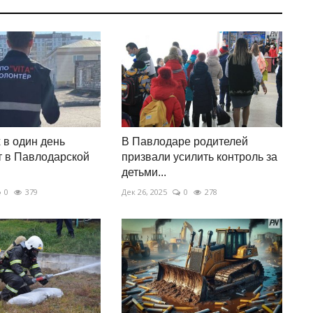
в один день
В Павлодаре родителей
 в Павлодарской
призвали усилить контроль за
детьми...
0
379
Дек 26, 2025
0
278