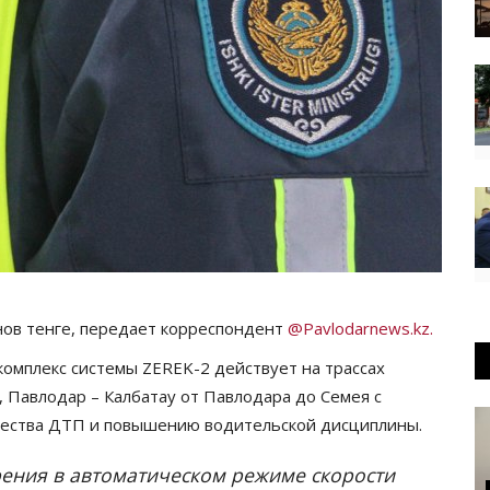
ов тенге, передает корреспондент
@Pavlodarnews.kz.
мплекс системы ZEREK-2 действует на трассах
 Павлодар – Калбатау от Павлодара до Семея с
ичества ДТП и повышению водительской дисциплины.
рения в автоматическом режиме скорости