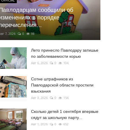
OFFICIAL
Павлодарцам сообщили об
изменениях в порядке
перечисления...
Авг 7, 2026
0
98
Лето принесло Павлодару затишье
по заболеваемости корью
Авг 6, 2026
0
104
Сотне штрафников из
Павлодарской области простили
взыскания
Авг 3, 2026
0
154
Сколько детей 1 сентября впервые
сядут за школьную парту...
Авг 1, 2026
0
652