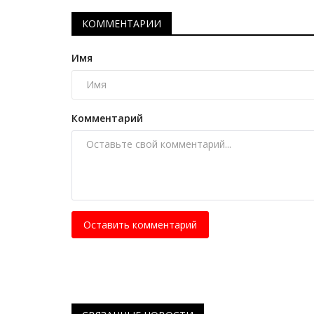
Что делать сразу: алгоритм д
павлодарцев при краже, грабеж
КОММЕНТАРИИ
Июль 8, 2025
0
3164
Имя
Список рекомендаций на основе практики
полицейских расследований.
Комментарий
Оставить комментарий