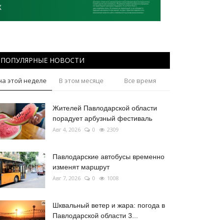
ПОПУЛЯРНЫЕ НОВОСТИ
на этой неделе
В этом месяце
Все время
Жителей Павлодарской области
порадует арбузный фестиваль
Авг 4, 2026
0
2309
Павлодарские автобусы временно
изменят маршрут
Авг 7, 2026
0
1008
Шквальный ветер и жара: погода в
Павлодарской области 3...