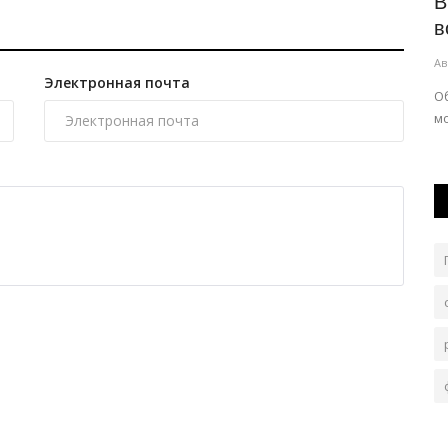
ля
Реконструкция повысит мощность
В
е,...
экибастузской тепломагистрали
в
Авг 6, 2026
0
308
Ав
Электронная почта
Изношенные тепловые сети заменяют современными
О
трубопроводами.
м