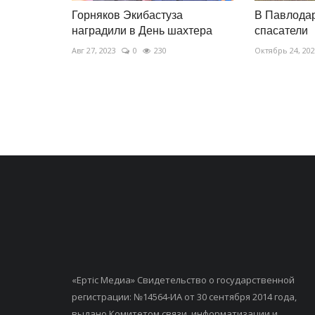
Горняков Экибастуза
В Павлода
наградили в День шахтера
спасатели
Авг 27, 2023
0
230
Октябрь 24, 20
«Ертiс Медиа» Свидетельство о государственной
регистрации: №14564-ИА от 30 сентября 2014 года,
выдано Комитетом связи, информатизации и