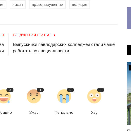
им
лихач
правонарушение
полиция
ЬЯ
СЛЕДУЮЩАЯ СТАТЬЯ
за
Выпускники павлодарских колледжей стали чаще
ми
работать по специальности
Инфраструктура
0
1
0
0
абавно
Ужас
Печально
Уау