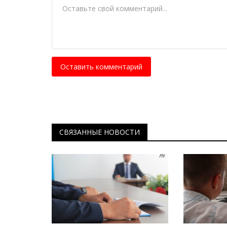
Чек-лист: как взять домашнее
животное из приюта
Март 17, 2026
0
1478
Прежде чем принять такое решение, надо 
для чего хотите его завести
Оставить комментарий
СВЯЗАННЫЕ НОВОСТИ