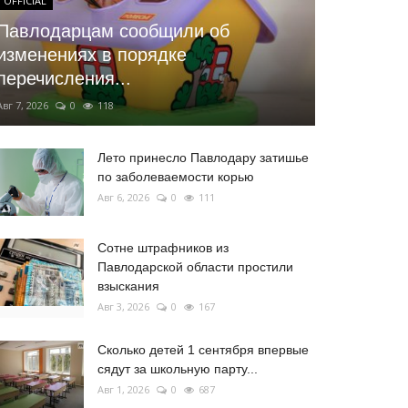
OFFICIAL
Павлодарцам сообщили об
изменениях в порядке
перечисления...
Авг 7, 2026
0
118
Лето принесло Павлодару затишье
по заболеваемости корью
Авг 6, 2026
0
111
Сотне штрафников из
Павлодарской области простили
взыскания
Авг 3, 2026
0
167
Сколько детей 1 сентября впервые
сядут за школьную парту...
Авг 1, 2026
0
687