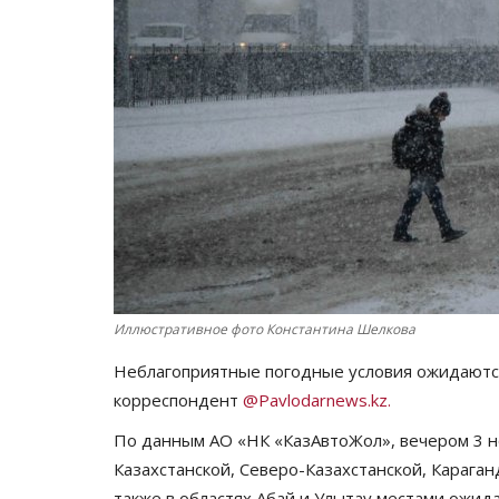
Иллюстративное фото Константина Шелкова
Неблагоприятные погодные условия ожидаются
корреспондент
@Pavlodarnews.kz.
По данным АО «НК «КазАвтоЖол», вечером 3 но
Казахстанской, Северо-Казахстанской, Караган
также в областях Абай и Улытау местами ожида