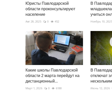
Юристы Павлодарской
В Павлодар
области проконсультируют
младшеклас
население
учиться он
Авг 28, 2025
0
452
Ноябрь 10, 202
Какие школы Павлодарской
В Павлода
области 2 марта перейдут на
отключат э
дистанционный...
нескольким.
Март 1, 2026
0
6188
Июнь 12, 2026