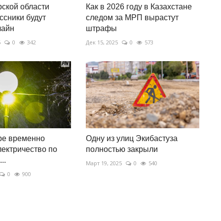
ской области
Как в 2026 году в Казахстане
сники будут
следом за МРП вырастут
лайн
штрафы
5
0
342
Дек 15, 2025
0
573
ре временно
Одну из улиц Экибастуза
лектричество по
полностью закрыли
..
Март 19, 2025
0
540
0
900