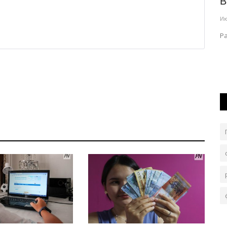
Павлодарцы покорили Италию
В
танцем «Каражорга»
Ию
Авг 7, 2026
0
139
Р
подумать,
Ансамбль «Шернияз» представил Казахстан на
международном фестивале.