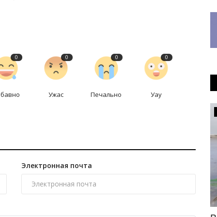
0
0
0
0
абавно
Ужас
Печально
Уау
Культура
Электронная почта