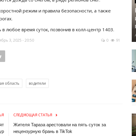
оростной режим и правила безопасности, а также
рогах.
 любое время суток, позвонив в колл-центр 1403.
рь 3, 2025 - 20:50
0
91
ая область
водители
ЬЯ
СЛЕДУЮЩАЯ СТАТЬЯ
ят
Жителя Тараза арестовали на пять суток за
ур
нецензурную брань в TikTok