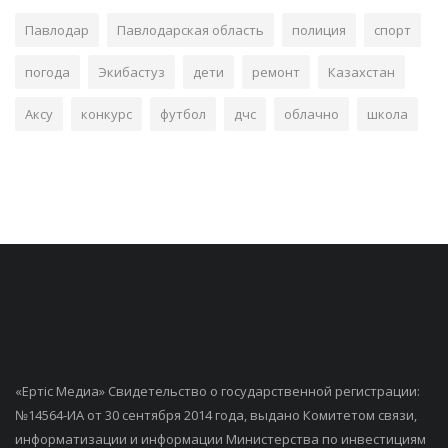
Павлодар
Павлодарская область
полиция
спорт
погода
Экибастуз
дети
ремонт
Казахстан
Аксу
конкурс
футбол
дчс
облачно
школа
«Ертiс Медиа» Свидетельство о государственной регистрации:
№14564-ИА от 30 сентября 2014 года, выдано Комитетом связи,
информатизации и информации Министерства по инвестициям