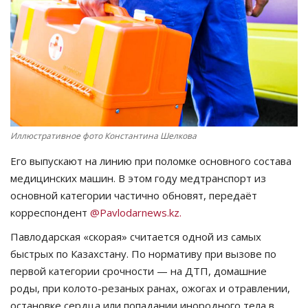
СПОРТ
Чек-лист
РАЗВЛЕЧЕНИЯ
OFFICIAL
Иллюстративное фото Константина Шелкова
Его выпускают на линию при поломке основного состава
Курултай
медицинских машин. В этом году медтранспорт из
основной категории частично обновят, передаёт
Язык
корреспондент
@Pavlodarnews.kz.
Қазақша
Русский
Павлодарская «скорая» считается одной из самых
быстрых по Казахстану. По нормативу при вызове по
первой категории срочности — на ДТП, домашние
роды, при колото-резаных ранах, ожогах и отравлении,
остановке сердца или попадании инородного тела в