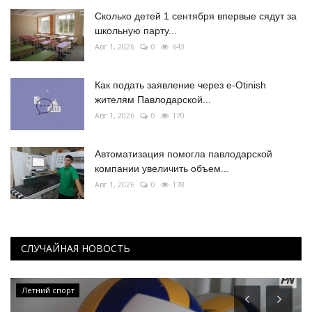
Сколько детей 1 сентября впервые сядут за
школьную парту...
Авг 1, 2026
0
643
Как подать заявление через e-Otinish
жителям Павлодарской...
Авг 1, 2026
0
170
Автоматизация помогла павлодарской
компании увеличить объем...
Авг 1, 2026
0
178
СЛУЧАЙНАЯ НОВОСТЬ
Руками не трогать