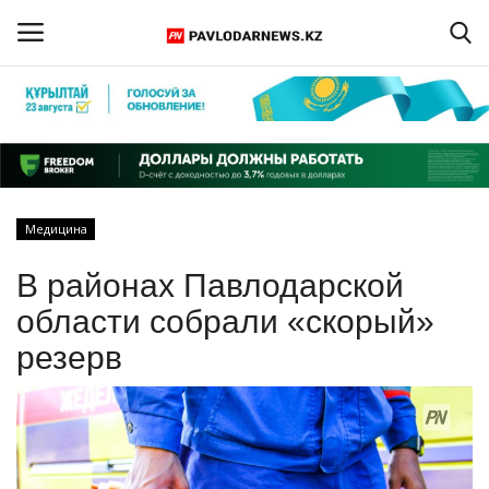
Войти
Регистрация
Главная
Медицина
Обратная связь
В районах Павлодарской
ПАВЛОДАРСКАЯ ОБЛАСТЬ
области собрали «скорый»
резерв
КАЗАХСТАН
МИР
СПЕЦПРОЕКТЫ