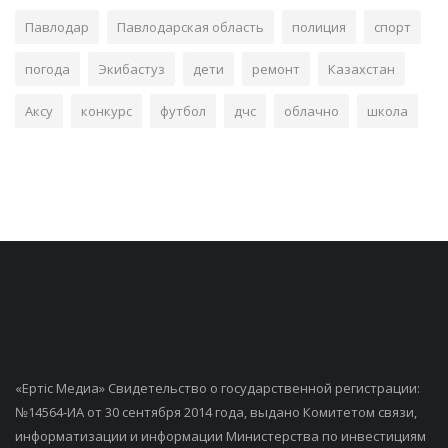
Павлодар
Павлодарская область
полиция
спорт
погода
Экибастуз
дети
ремонт
Казахстан
Аксу
конкурс
футбол
дчс
облачно
школа
«Ертiс Медиа» Свидетельство о государственной регистрации:
№14564-ИА от 30 сентября 2014 года, выдано Комитетом связи,
информатизации и информации Министерства по инвестициям