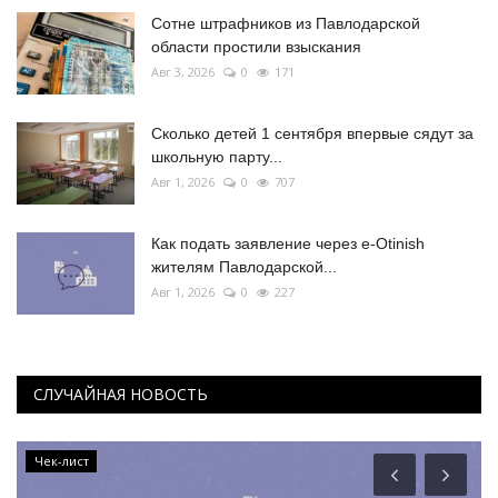
Сотне штрафников из Павлодарской
области простили взыскания
Авг 3, 2026
0
171
Сколько детей 1 сентября впервые сядут за
школьную парту...
Авг 1, 2026
0
707
Как подать заявление через e-Otinish
жителям Павлодарской...
Авг 1, 2026
0
227
СЛУЧАЙНАЯ НОВОСТЬ
Чек-лист