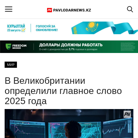
Войти
Регистрация
Главная
МИР
Обратная связь
В Великобритании
ПАВЛОДАРСКАЯ ОБЛАСТЬ
определили главное слово
2025 года
КАЗАХСТАН
МИР
СПЕЦПРОЕКТЫ