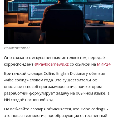
СПОРТ
Чек-лист
РАЗВЛЕЧЕНИЯ
Иллюстрация AI
OFFICIAL
Оно связано с искусственным интеллектом, передаёт
Курултай
корреспондент
@Pavlodarnews.kz
со ссылкой на
МИР24
.
Британский словарь Collins English Dictionary объявил
Язык
«vibe coding» словом года. Это существительное
описывает способ программирования, при котором
Қазақша
Русский
разработчик формулирует задачу на обычном языке, а
ИИ создаёт основной код.
На веб-сайте словаря объясняется, что «vibe coding» –
это новая технология, преобразующая естественный