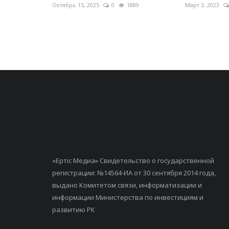
Октябрь 15, 2025
0
1889
Март 3, 2023
«Ертiс Медиа» Свидетельство о государственной
регистрации: №14564-ИА от 30 сентября 2014 года,
выдано Комитетом связи, информатизации и
информации Министерства по инвестициям и
развитию РК