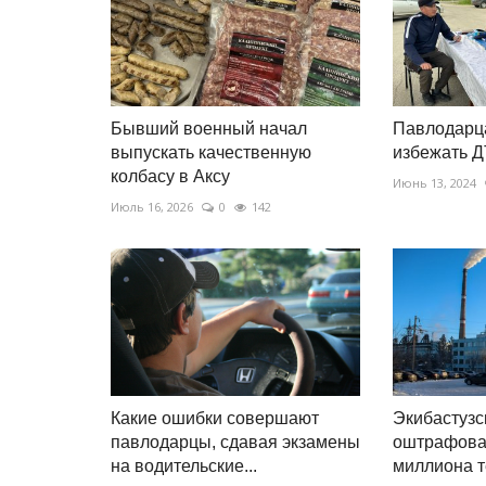
Бывший военный начал
Павлодарца
выпускать качественную
избежать 
колбасу в Аксу
Июнь 13, 2024
Июль 16, 2026
0
142
Какие ошибки совершают
Экибастуз
павлодарцы, сдавая экзамены
оштрафовал
на водительские...
миллиона т