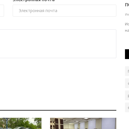
суток за нецензурную брань...
п
Авг 8, 2026
0
85
Ию
На нарушителя правоохранители обратили внимание
Ис
во время мониторинга социальных...
н