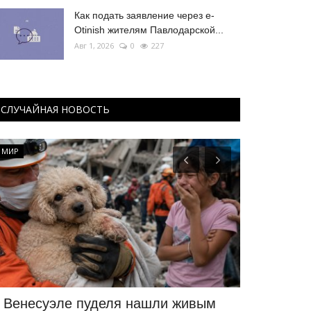
Как подать заявление через e-
Otinish жителям Павлодарской...
Авг 1, 2026
0
227
СЛУЧАЙНАЯ НОВОСТЬ
МИР
Экономика
 Венесуэле пуделя нашли живым
На какие л