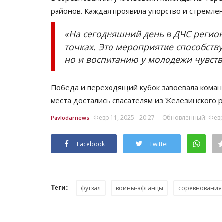
районов. Каждая проявила упорство и стремле
«На сегодняшний день в ДЧС регион
точках. Это мероприятие способству
но и воспитанию у молодежи чувств
Победа и переходящий кубок завоевала коман
места достались спасателям из Железинского р
Февр 11, 2025 - 20:27
Обновленный: Февр 
Pavlodarnews
Facebook
Twitter
Теги:
футзал
воины-афганцы
соревнования