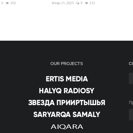
0
355
Февр 21, 2025
0
212
OUR PROJECTS
С
П