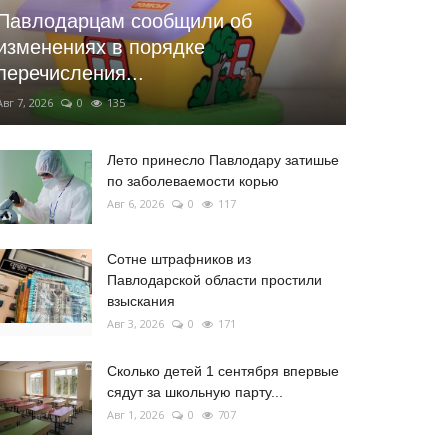
Павлодарцам сообщили об
изменениях в порядке
перечисления...
Авг 7, 2026
0
135
Лето принесло Павлодару затишье
по заболеваемости корью
Авг 6, 2026
0
117
Сотне штрафников из
Павлодарской области простили
взыскания
Авг 3, 2026
0
171
Сколько детей 1 сентября впервые
сядут за школьную парту...
Авг 1, 2026
0
707