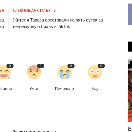
ЬЯ
СЛЕДУЮЩАЯ СТАТЬЯ
за
Жителя Тараза арестовали на пять суток за
ми
нецензурную брань в TikTok
КАЗАХСТАН
0
0
0
0
абавно
Ужас
Печально
Уау
 бобра
Жителя Тараза арестовали на пять
В
Электронная почта