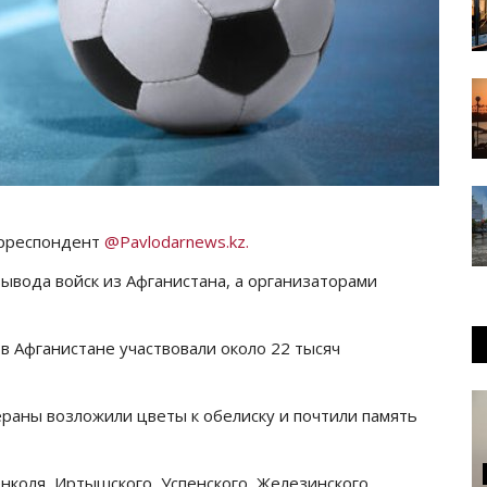
орреспондент
@Pavlodarnews.kz.
ывода войск из Афганистана, а организаторами
 Афганистане участвовали около 22 тысяч
раны возложили цветы к обелиску и почтили память
нколя, Иртышского, Успенского, Железинского