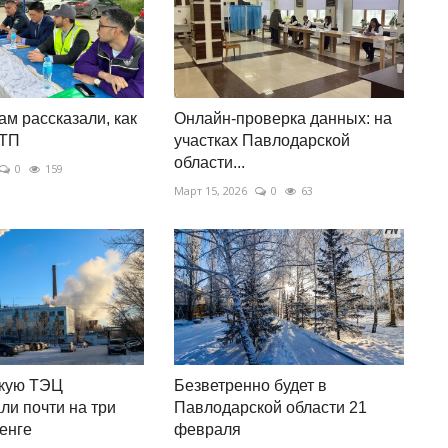
м рассказали, как
Онлайн-проверка данных: на
ДТП
участках Павлодарской
области...
0
159
Март 15, 2026
0
63
скую ТЭЦ
Безветренно будет в
и почти на три
Павлодарской области 21
енге
февраля