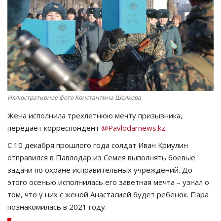
СПОРТ
Чек-лист
РАЗВЛЕЧЕНИЯ
OFFICIAL
Иллюстративное фото Константина Шелкова
Жена исполнила трехлетнюю мечту призывника,
Курултай
передает корреспондент
@Pavlodarnews.kz.
Язык
С 10 декабря прошлого года солдат Иван Криулин
отправился в Павлодар из Семея выполнять боевые
Қазақша
Русский
задачи по охране исправительных учреждений. До
этого осенью исполнилась его заветная мечта – узнал о
том, что у них с женой Анастасией будет ребенок. Пара
познакомилась в 2021 году.