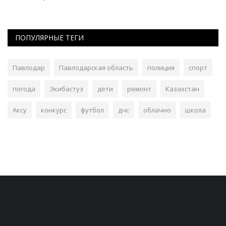
ПОПУЛЯРНЫЕ ТЕГИ
Павлодар
Павлодарская область
полиция
спорт
погода
Экибастуз
дети
ремонт
Казахстан
Аксу
конкурс
футбол
дчс
облачно
школа