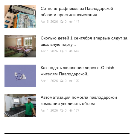
Сотне штрафников из Павлодарской
области простили взыскания
Авг 3, 2026
0
147
Сколько детей 1 сентября впервые сядут за
школьную парту...
Авг 1, 2026
0
642
Как подать заявление через e-Otinish
жителям Павлодарской...
Авг 1, 2026
0
170
Автоматизация помогла павлодарской
компании увеличить объем...
Авг 1, 2026
0
177