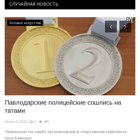
СЛУЧАЙНАЯ НОВОСТЬ
Боевые искусства
Павлодарские полицейские сошлись на
С
татами
ч
Июнь 5, 2026
0
680
Ма
Чемпионат по самбо организовали в спортивном комплексе
Ин
села Баянаул.
«К