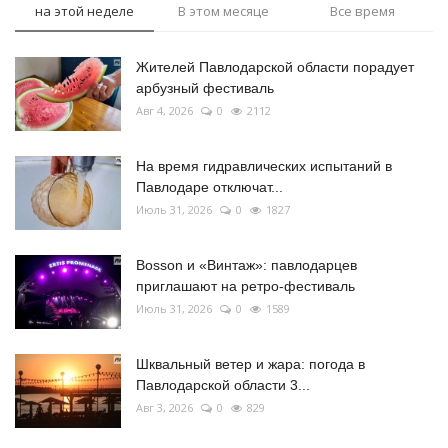
на этой неделе
В этом месяце
Все время
Жителей Павлодарской области порадует
арбузный фестиваль
Авг 4, 2026
0
2112
На время гидравлических испытаний в
Павлодаре отключат...
Июль 31, 2026
0
1827
Bosson и «Винтаж»: павлодарцев
приглашают на ретро-фестиваль
Июль 31, 2026
0
1589
Шквальный ветер и жара: погода в
Павлодарской области 3...
Авг 3, 2026
0
829