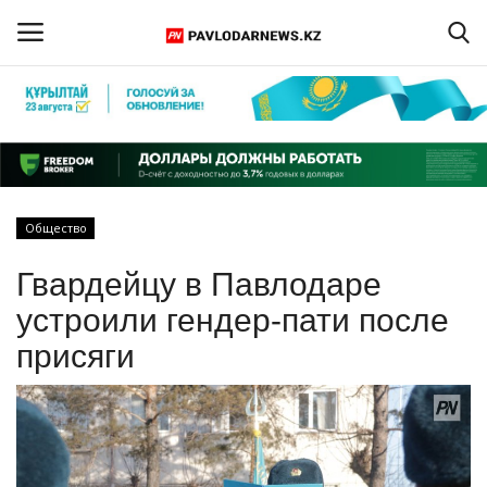
Войти
Регистрация
Главная
Общество
Обратная связь
Гвардейцу в Павлодаре
ПАВЛОДАРСКАЯ ОБЛАСТЬ
устроили гендер-пати после
присяги
КАЗАХСТАН
МИР
СПЕЦПРОЕКТЫ