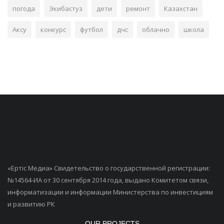
погода
Экибастуз
дети
ремонт
Казахстан
Аксу
конкурс
футбол
дчс
облачно
школа
«Ертiс Медиа» Свидетельство о государственной регистрации:
№14564-ИА от 30 сентября 2014 года, выдано Комитетом связи,
информатизации и информации Министерства по инвестициям
и развитию РК
OUR PROJECTS