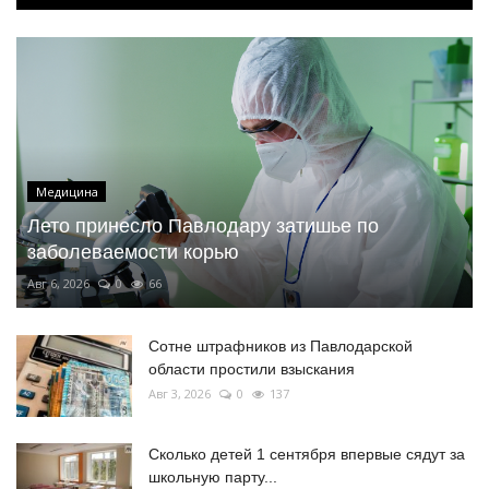
Медицина
Лето принесло Павлодару затишье по
заболеваемости корью
Авг 6, 2026
0
66
Сотне штрафников из Павлодарской
области простили взыскания
Авг 3, 2026
0
137
Сколько детей 1 сентября впервые сядут за
школьную парту...