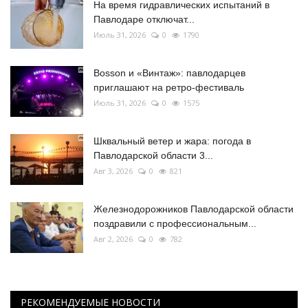
На время гидравлических испытаний в
Павлодаре отключат...
Июль 31, 2026
0
1790
Bosson и «Винтаж»: павлодарцев
приглашают на ретро-фестиваль
Июль 31, 2026
0
1575
Шквальный ветер и жара: погода в
Павлодарской области 3...
Авг 3, 2026
0
821
Железнодорожников Павлодарской области
поздравили с профессиональным...
Авг 2, 2026
0
782
РЕКОМЕНДУЕМЫЕ НОВОСТИ