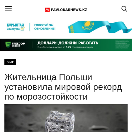
Войти
Регистрация
Главная
МИР
Обратная связь
Жительница Польши
ПАВЛОДАРСКАЯ ОБЛАСТЬ
установила мировой рекорд
по морозостойкости
КАЗАХСТАН
МИР
СПЕЦПРОЕКТЫ