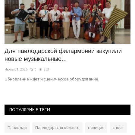
н
Для павлодарской филармонии закупили
Н
новые музыкальные...
к
Июль 31, 2026
0
253
Ию
Обновление ждет и сценическое оборудование.
Сп
ра
ПОПУЛЯРНЫЕ ТЕГИ
Павлодар
Павлодарская область
полиция
спорт