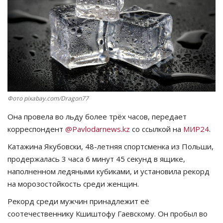
СПОРТ
Чек-лист
РАЗВЛЕЧЕНИЯ
OFFICIAL
Фото pixabay.com/Dragon77
Она провела во льду более трёх часов, передает
Курултай
корреспондент
@Pavlodarnews.kz
со ссылкой на
МИР24
.
Язык
Катажина Якубовски, 48-летняя спортсменка из Польши,
продержалась 3 часа 6 минут 45 секунд в ящике,
Қазақша
Русский
наполненном ледяными кубиками, и установила рекорд
на морозостойкость среди женщин.
Рекорд среди мужчин принадлежит её
соотечественнику Кшиштофу Гаевскому. Он пробыл во