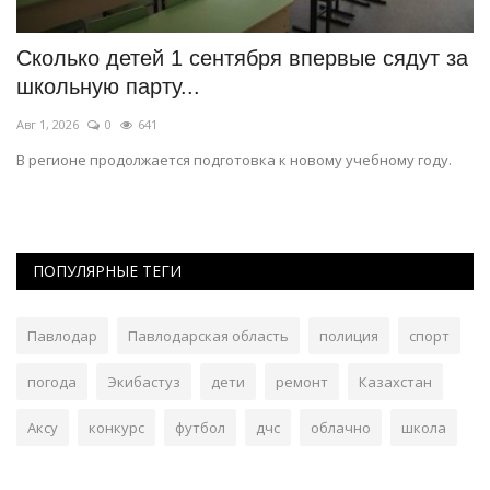
Сколько детей 1 сентября впервые сядут за
С
школьную парту...
т
Авг 1, 2026
0
641
Ию
й
В регионе продолжается подготовка к новому учебному году.
Эт
ПОПУЛЯРНЫЕ ТЕГИ
Павлодар
Павлодарская область
полиция
спорт
погода
Экибастуз
дети
ремонт
Казахстан
Аксу
конкурс
футбол
дчс
облачно
школа