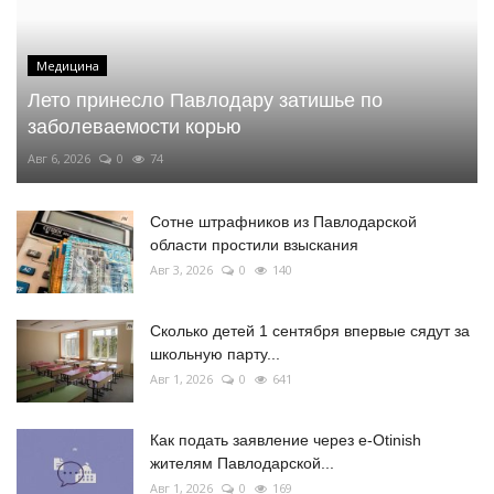
Медицина
Лето принесло Павлодару затишье по
заболеваемости корью
Авг 6, 2026
0
74
Сотне штрафников из Павлодарской
области простили взыскания
Авг 3, 2026
0
140
Сколько детей 1 сентября впервые сядут за
школьную парту...
Авг 1, 2026
0
641
Как подать заявление через e-Otinish
жителям Павлодарской...
Авг 1, 2026
0
169