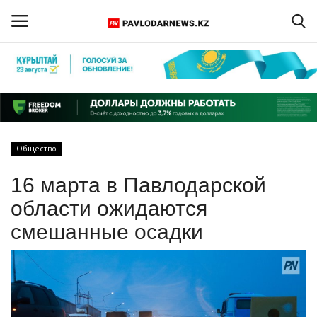
Войти
Регистрация
Главная
Общество
Обратная связь
16 марта в Павлодарской
ПАВЛОДАРСКАЯ ОБЛАСТЬ
области ожидаются
смешанные осадки
КАЗАХСТАН
МИР
СПЕЦПРОЕКТЫ