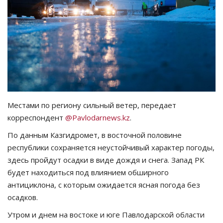
СПОРТ
Чек-лист
РАЗВЛЕЧЕНИЯ
OFFICIAL
Местами по региону сильный ветер, передает
корреспондент
@Pavlodarnews.kz
.
Курултай
По данным Казгидромет, в восточной половине
Язык
республики сохраняется неустойчивый характер погоды,
здесь пройдут осадки в виде дождя и снега. Запад РК
Қазақша
Русский
будет находиться под влиянием обширного
антициклона, с которым ожидается ясная погода без
осадков.
Утром и днем на востоке и юге Павлодарской области