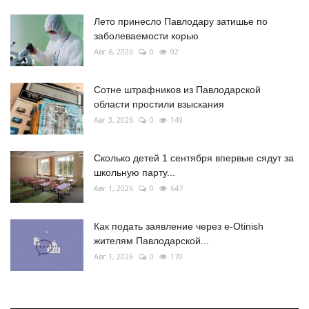
Лето принесло Павлодару затишье по
заболеваемости корью
Авг 6, 2026
0
92
Сотне штрафников из Павлодарской
области простили взыскания
Авг 3, 2026
0
149
Сколько детей 1 сентября впервые сядут за
школьную парту...
Авг 1, 2026
0
647
Как подать заявление через e-Otinish
жителям Павлодарской...
Авг 1, 2026
0
170