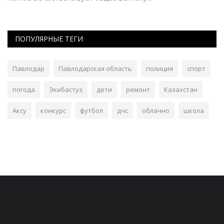
ПОПУЛЯРНЫЕ ТЕГИ
Павлодар
Павлодарская область
полиция
спорт
погода
Экибастуз
дети
ремонт
Казахстан
Аксу
конкурс
футбол
дчс
облачно
школа