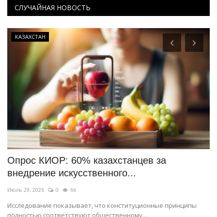
СЛУЧАЙНАЯ НОВОСТЬ
КАЗАХСТАН
Опрос КИОР: 60% казахстанцев за
П
внедрение искусственного...
п
Июль 29, 2026
0
66
Ию
Исследование показывает, что конституционные принципы
Ко
полностью соответствуют общественному...
«ш