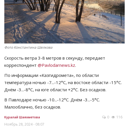
СПОРТ
Чек-лист
РАЗВЛЕЧЕНИЯ
Фото Константина Шелкова
OFFICIAL
Скорость ветра 3-8 метров в секунду, передает
корреспондент
@Pavlodarnews.kz
.
Курултай
По информации «Казгидромета», по области
температура ночью -7...-12°C, на востоке области -15°C.
Язык
Днём -3...-8°C, на юге области +2°C. Без осадков.
Қазақша
Русский
В Павлодаре ночью -10...-12°C. Днём -3...-5°C.
Малооблачно, без осадков.
0
116
Куралай Шаяхметова
Ноябрь 28, 2024 - 08:07