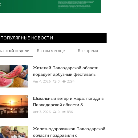
ПОПУЛЯРНЫЕ НОВОСТИ
на этой неделе
В этом месяце
Все время
Жителей Павлодарской области
порадует арбузный фестиваль
Авг 4, 2026
0
2294
Шквальный ветер и жара: погода в
Павлодарской области 3...
Авг 3, 2026
0
836
Железнодорожников Павлодарской
области поздравили с