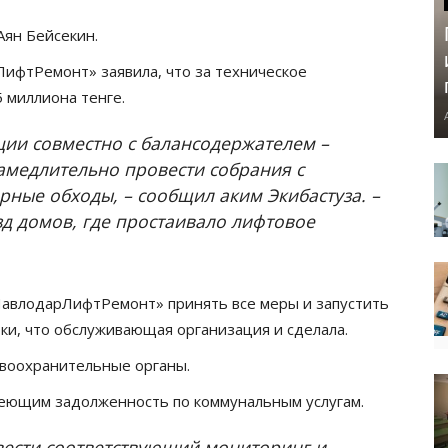
Аян Бейсекин.
фтРемонт» заявила, что за техническое
 миллиона тенге.
ии совместно с балансодержателем –
амедлительно провести собрания с
ные обходы, – сообщил аким Экибастуза. –
зд домов, где простаивало лифтовое
ПавлодарЛифтРемонт» принять все меры и запустить
ки, что обслуживающая организация и сделала.
воохранительные органы.
меющим задолженность по коммунальным услугам.
ести соответствующий мониторинг и