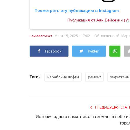
Чек-лист: что делать, если вс
диких животных
Посмотреть эту публикацию в Instagram
Март 3, 2026
0
1676
Публикация от Аян Бейсекин (@
В последнее время павлодарцы наблюдают
диких животных в городе. Уже встречались..
Март 15, 2025 - 17:02
Обновленный: Март 1
Pavlodarnews
Facebook
Twitter
Теги:
нерабочие лифты
ремонт
задолженн
ПРЕДЫДУЩАЯ СТАТ
История одного памятника: на земле, в небе и 
гора