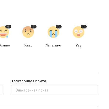
0
1
1
1
абавно
Ужас
Печально
Уау
Электронная почта