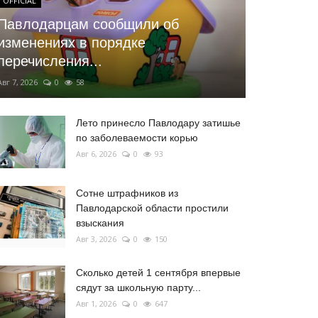
OFFICIAL
Павлодарцам сообщили об
изменениях в порядке
перечисления...
Авг 7, 2026
0
58
Лето принесло Павлодару затишье
по заболеваемости корью
Авг 6, 2026
0
93
Сотне штрафников из
Павлодарской области простили
взыскания
Авг 3, 2026
0
150
Сколько детей 1 сентября впервые
сядут за школьную парту...
Авг 1, 2026
0
647