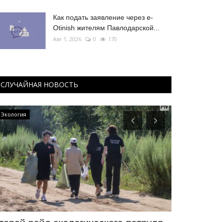
Как подать заявление через e-
Otinish жителям Павлодарской...
Авг 1, 2026
0
170
СЛУЧАЙНАЯ НОВОСТЬ
Экология
ПАВЛОДАРСКАЯ