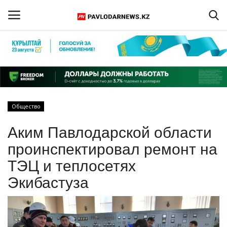
Войти
Регистрация
Главная
Общество
Обратная связь
Аким Павлодарской области
ПАВЛОДАРСКАЯ ОБЛАСТЬ
проинспектировал ремонт на
ТЭЦ и теплосетях
КАЗАХСТАН
Экибастуза
МИР
СПЕЦПРОЕКТЫ