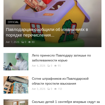
OFFICIAL
Павлодарцам сообщили об изменениях в
порядке перечисления...
Авг 7, 2026
0
80
Лето принесло Павлодару затишье по
заболеваемости корью
Авг 6, 2026
0
95
Сотне штрафников из Павлодарской
области простили взыскания
Авг 3, 2026
0
153
Сколько детей 1 сентября впервые сядут за