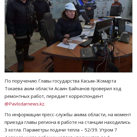
СПОРТ
Чек-лист
РАЗВЛЕЧЕНИЯ
OFFICIAL
Курултай
По поручению Главы государства Касым-Жомарта
Токаева аким области Асаин Байханов проверил ход
Язык
ремонтных работ, передает корреспондент
Қазақша
Русский
@Pavlodarnews.kz.
По информации пресс-службы акима области, на момент
приезда главы региона в работе на станции находились
3 котла. Параметры подачи тепла – 52/39. Утром 7