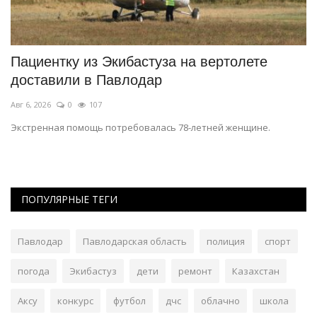
Пациентку из Экибастуза на вертолете
В
доставили в Павлодар
п
Авг 6, 2026
0
107
Ию
о
Экстренная помощь потребовалась 78-летней женщине.
О
ПОПУЛЯРНЫЕ ТЕГИ
Павлодар
Павлодарская область
полиция
спорт
погода
Экибастуз
дети
ремонт
Казахстан
Аксу
конкурс
футбол
дчс
облачно
школа