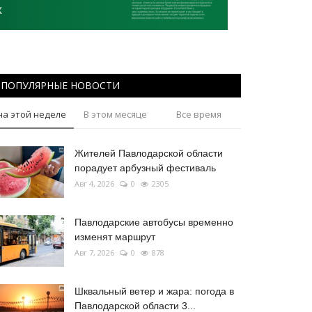
ПОПУЛЯРНЫЕ НОВОСТИ
на этой неделе
В этом месяце
Все время
Жителей Павлодарской области
порадует арбузный фестиваль
Авг 4, 2026
0
2305
Павлодарские автобусы временно
изменят маршрут
Авг 7, 2026
0
878
Шквальный ветер и жара: погода в
Павлодарской области 3...