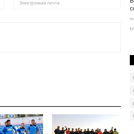
ер
В детских садах Павлодара усилили
В
прививочный контроль
с
Авг 6, 2026
0
92
Ию
лем одной
С помощью вакцин эпидемиологи предупреждают
Ег
вспышки кори и коклюша.