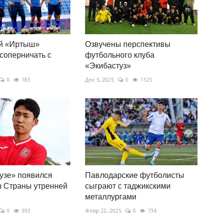
й «Иртыш»
Озвучены перспективы
соперничать с
футбольного клуба
«Экибастуз»
0
183
Дек 5, 2025
0
1125
узе» появился
Павлодарские футболисты
з Страны утренней
сыграют с таджикскими
металлургами
0
393
Февр 22, 2025
0
734