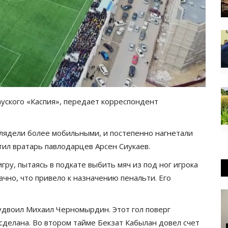
уского «Каспия», передает корреспондент
ыглядели более мобильными, и постепенно нагнетали
ртил вратарь павлодарцев Арсен Сиукаев.
гру, пытаясь в подкате выбить мяч из под ног игрока
ачно, что привело к назначению пенальти. Его
 удвоил Михаил Черномырдин. Этот гол поверг
сделана. Во втором тайме Бекзат Кабылан довел счет