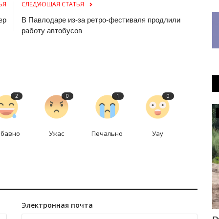
ЬЯ
СЛЕДУЮЩАЯ СТАТЬЯ
ер
В Павлодаре из-за ретро-фестиваля продлили
работу автобусов
2
0
1
0
Медицина
абавно
Ужас
Печально
Уау
Электронная почта