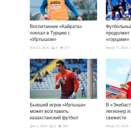
Воспитанник «Кайрата»
Футбольны
поехал в Турцию с
продолжит 
«Иртышом»
«горцами»
Янв 27, 2026
0
317
Июль 11, 2025
Бывший игрок «Иртыша»
В «Экибаст
может возглавить
легионер и
казахстанский футбол
свежести
Дек 2, 2024
0
390
Июль 27, 2023