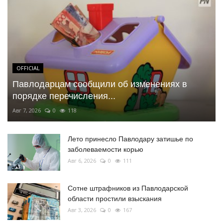
OFFICIAL
Павлодарцам сообщили об изменениях в
порядке перечисления...
Авг 7, 2026
0
118
Лето принесло Павлодару затишье по
заболеваемости корью
Авг 6, 2026
0
111
Сотне штрафников из Павлодарской
области простили взыскания
Авг 3, 2026
0
167