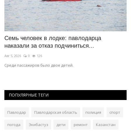
т
Семь человек в лодке: павлодарца
Д
наказали за отказ подчиниться...
н
Авг 5, 2026
0
126
Ию
Среди пассажиров было двое детей.
Об
ПОПУЛЯРНЫЕ ТЕГИ
Павлодар
Павлодарская область
полиция
спорт
погода
Экибастуз
дети
ремонт
Казахстан