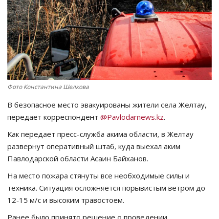
СПОРТ
Чек-лист
РАЗВЛЕЧЕНИЯ
Фото Константина Шелкова
OFFICIAL
В безопасное место эвакуированы жители села Желтау,
передает корреспондент
@Pavlodarnews.kz
.
Курултай
Как передает пресс-служба акима области, в Желтау
Язык
развернут оперативный штаб, куда выехал аким
Павлодарской области Асаин Байханов.
Қазақша
Русский
На место пожара стянуты все необходимые силы и
техника. Ситуация осложняется порывистым ветром до
12-15 м/с и высоким травостоем.
Ранее было принято решение о проведении