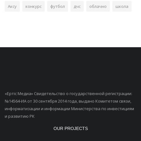
Аксу
конкурс
футбол
дчс
облачно
школа
«Ертiс Медиа» Свидетельство о государственной регистрации:
№14564-ИА от 30 сентября 2014 года, выдано Комитетом связи,
информатизации и информации Министерства по инвестициям
и развитию РК
OUR PROJECTS