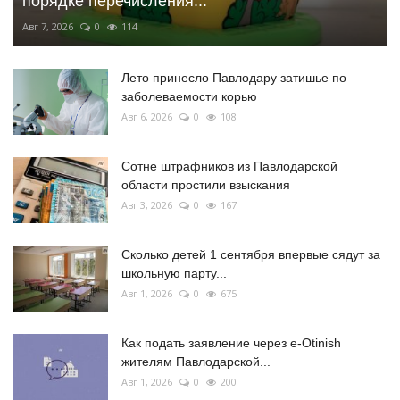
порядке перечисления...
Авг 7, 2026
0
114
Лето принесло Павлодару затишье по
заболеваемости корью
Авг 6, 2026
0
108
Сотне штрафников из Павлодарской
области простили взыскания
Авг 3, 2026
0
167
Сколько детей 1 сентября впервые сядут за
школьную парту...
Авг 1, 2026
0
675
Как подать заявление через e-Otinish
жителям Павлодарской...
Авг 1, 2026
0
200