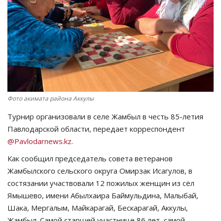
СПОРТ
Чек-лист
РАЗВЛЕЧЕНИЯ
OFFICIAL
Фото акимата района Аккулы
Турнир организовали в селе Жамбыл в честь 85-летия
Курултай
Павлодарской области, передает корреспондент
@Pavlodarnews.kz
.
Язык
Как сообщил председатель совета ветеранов
Қазақша
Русский
Жамбылского сельского округа Омирзак Исагулов, в
состязании участвовали 12 пожилых женщин из сёл
Ямышево, имени Абылхаира Баймульдина, Малыбай,
Шака, Мергалым, Майкарагай, Бескарагай, Аккулы,
Жамбыл. Самой старшей участнице 86 лет, самой