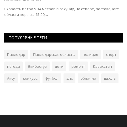
в
Скорость ветра 9-14 метров в секунду, на севере, востоке, юге
На
области порывы 15-20,...
ба
ПОПУЛЯРНЫЕ ТЕГИ
Павлодар
Павлодарская область
полиция
спорт
погода
Экибастуз
дети
ремонт
Казахстан
Аксу
конкурс
футбол
дчс
облачно
школа