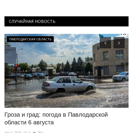
СЛУЧАЙНАЯ НОВОСТЬ
ПАВЛОДАРСКАЯ ОБЛАСТЬ
Гроза и град: погода в Павлодарской
Б
области 6 августа
а
Авг 6, 2026
0
704
Ав