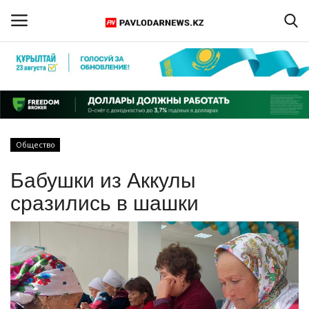
Войти
Регистрация
Главная
Общество
Обратная связь
Бабушки из Аккулы
ПАВЛОДАРСКАЯ ОБЛАСТЬ
сразились в шашки
КАЗАХСТАН
МИР
СПЕЦПРОЕКТЫ