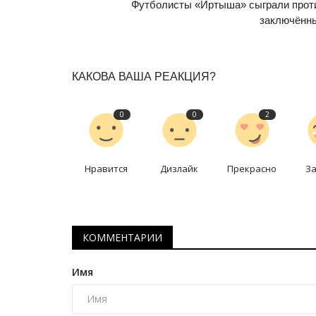
Когда казахстанские ученые с
Футболисты «Иртыша» сыграли прот
второе Солнце
заключённ
Октябрь 1, 2024
0
257
В Курчатове решают общемировую пробле
КАКОВА ВАША РЕАКЦИЯ?
получения термоядерной энергии.
0
0
2
Нравится
Дизлайк
Прекрасно
З
КОММЕНТАРИИ
Имя