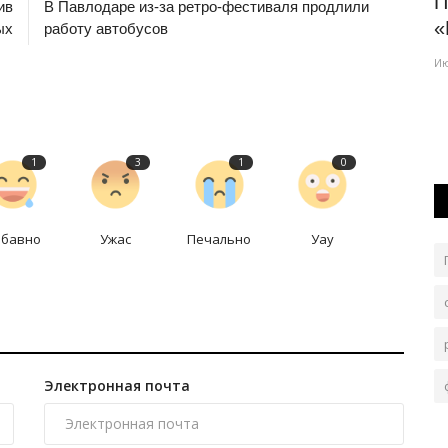
оздадут
ФК «Иртыш» продолжил кадровую
П
ив
В Павлодаре из-за ретро-фестиваля продлили
ротацию перед матчем с «Улытау»
«
ых
работу автобусов
Июль 24, 2026
0
332
Ию
му
25 июля павлодарские футболисты попытаются
преподнести подарок родному городу.
1
3
1
0
абавно
Ужас
Печально
Уау
Электронная почта