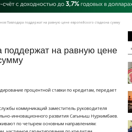
ов Павлодара поддержат на равную цене европейского стадиона сумму
 поддержат на равную цене
сумму
дирование процентной ставки по кредитам, передает
 службы коммуникаций заместитель руководителя
ально-инновационного развития Сагыныш Нуркимбаев.
рживают по четырем основным направлениям:
м, частичное гарантирование по кредитам,