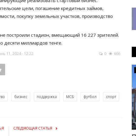
ланирующие реализовать стартовый бизнес.
тельские цели, погашение кредитных займов,
мости, покупку земельных участков, производство
оне построили стадион, вмещающий 16 227 зрителей.
ло десяти миллиардов тенге.
ь 11, 2024 - 12:22
0
666
Футбол
тво
бизнес
поддержка
МСБ
футбол
спорт
ЬЯ
СЛЕДУЮЩАЯ СТАТЬЯ