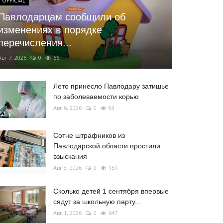
OFFICIAL
Павлодарцам сообщили об
изменениях в порядке
перечисления...
Авг 7, 2026
0
66
Лето принесло Павлодару затишье
по заболеваемости корью
Авг 6, 2026
0
93
Сотне штрафников из
Павлодарской области простили
взыскания
Авг 3, 2026
0
151
Сколько детей 1 сентября впервые
сядут за школьную парту...
Авг 1, 2026
0
647