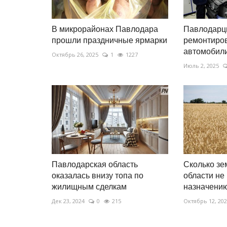
В микрорайонах Павлодара
Павлодарц
прошли праздничные ярмарки
ремонтиров
автомобил
Октябрь 26, 2025
1
1227
Июль 2, 2025
Павлодарская область
Сколько зе
оказалась внизу топа по
области не
жилищным сделкам
назначени
Дек 23, 2024
0
215
Октябрь 12, 20