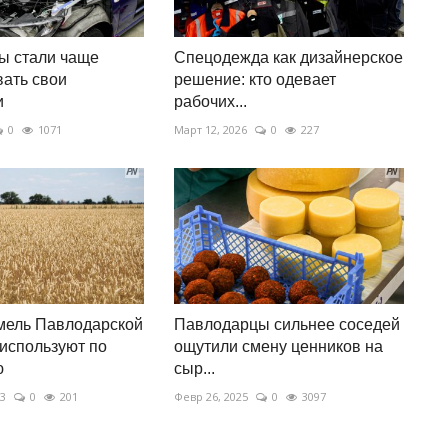
ы стали чаще
Спецодежда как дизайнерское
ать свои
решение: кто одевает
и
рабочих...
0
1071
Март 12, 2026
0
227
мель Павлодарской
Павлодарцы сильнее соседей
 используют по
ощутили смену ценников на
ю
сыр...
23
0
201
Февр 26, 2025
0
3097