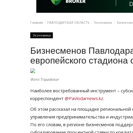
Главная
ПАВЛОДАРСКАЯ ОБЛАСТЬ
Экономика
Бизнесмен
Экономика
Бизнесменов Павлодара
европейского стадиона 
Фото Tripadvisor
Наиболее востребованный инструмент – субси
корреспондент
@Pavlodarnews.kz
.
Об этом рассказал на площадке региональной
управления предпринимательства и индустри
По его словам, в регионе бизнесменов подде
субсидирование процентной ставки по кредита