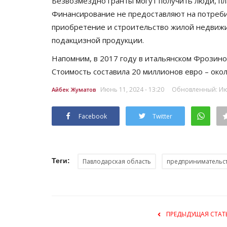
Безвозмездно гранты могут получить люди, п
Финансирование не предоставляют на потреби
приобретение и строительство жилой недвижи
подакцизной продукции.
Напомним, в 2017 году в итальянском Фрозин
Стоимость составила 20 миллионов евро – око
Июнь 11, 2024 - 13:20
Обновленный: Июн
Айбек Жуматов
Facebook
Twitter
СПЕЦПРОЕКТЫ
Теги:
Павлодарская область
предпринимательс
ПРЕДЫДУЩАЯ СТАТ