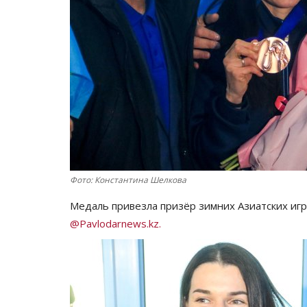
Фото: Константина Шелкова
Медаль привезла призёр зимних Азиатских иг
@Pavlodarnews.kz.