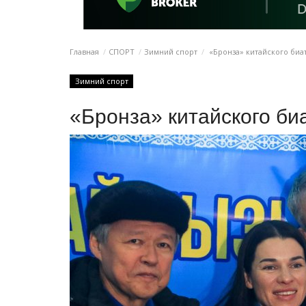
Главная
СПОРТ
Зимний спорт
«Бронза» китайского биа
Зимний спорт
«Бронза» китайского би