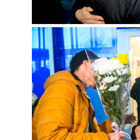
Что делать сразу: алгоритм д
павлодарцев при краже, грабеж
Июль 8, 2025
0
3164
Список рекомендаций на основе практики
полицейских расследований.