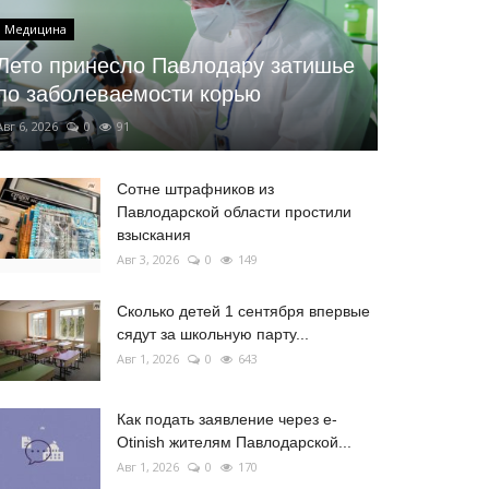
Медицина
Лето принесло Павлодару затишье
по заболеваемости корью
Авг 6, 2026
0
91
Сотне штрафников из
Павлодарской области простили
взыскания
Авг 3, 2026
0
149
Сколько детей 1 сентября впервые
сядут за школьную парту...
Авг 1, 2026
0
643
Как подать заявление через e-
Otinish жителям Павлодарской...
Авг 1, 2026
0
170