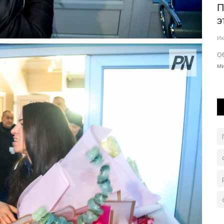
ля
Павлодарцы увидят хоккей раньше
П
е,...
старта сезона
э
Июль 30, 2026
0
169
Ию
Команда готовится к розыгрышу Кубка Казахстана с
О
новым тренерским штабом.
м