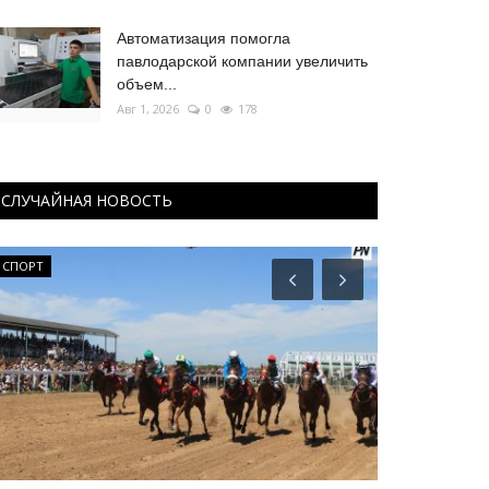
Автоматизация помогла
павлодарской компании увеличить
объем...
Авг 1, 2026
0
178
СЛУЧАЙНАЯ НОВОСТЬ
СПОРТ
Павлодарские 