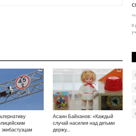
ого...
парковкой и был за это наказан
с
Авг 5, 2026
0
107
Ав
х
В областной департамент полиции поступила
В
видеозапись, на которой зафиксировано...
уч
ьтернативу
Асаин Байханов: «Каждый
олицейским
случай насилия над детьми
 экибастузцам
держу...