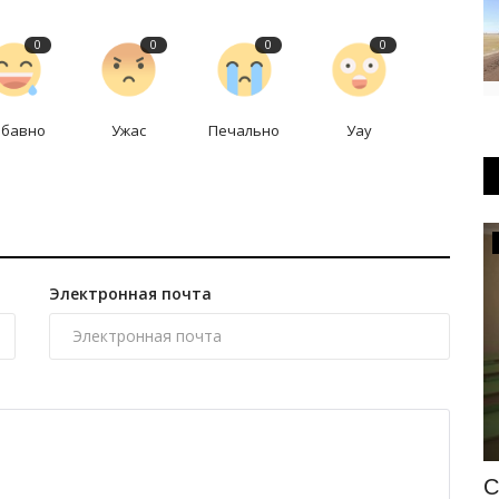
0
0
0
0
абавно
Ужас
Печально
Уау
Происшествия
Электронная почта
и
Павлодарец перепутал пляж с
С