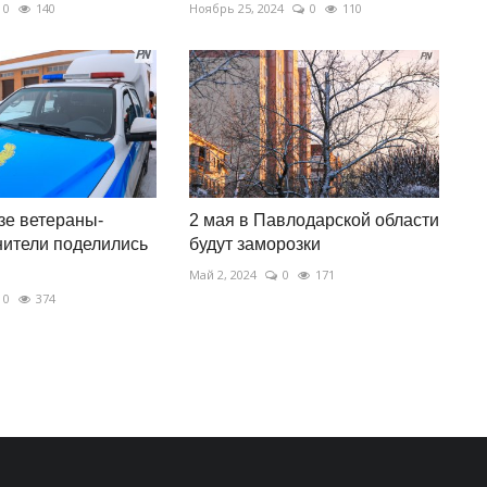
0
140
Ноябрь 25, 2024
0
110
зе ветераны-
2 мая в Павлодарской области
ители поделились
будут заморозки
Май 2, 2024
0
171
0
374