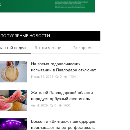
ПОПУЛЯРНЫЕ НОВОСТИ
на этой неделе
В этом месяце
Все время
На время гидравлических
испытаний в Павлодаре отключат...
Июль 31, 2026
0
1734
Жителей Павлодарской области
порадует арбузный фестиваль
Авг 4, 2026
0
1650
Bosson и «Винтаж»: павлодарцев
приглашают на ретро-фестиваль