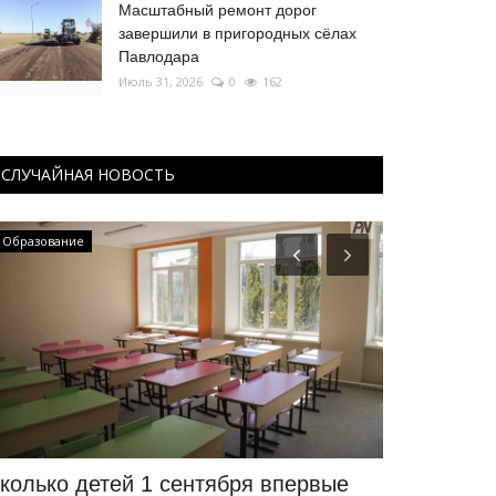
Масштабный ремонт дорог
завершили в пригородных сёлах
Павлодара
Июль 31, 2026
0
162
СЛУЧАЙНАЯ НОВОСТЬ
Образование
МИР
колько детей 1 сентября впервые
В Великоб