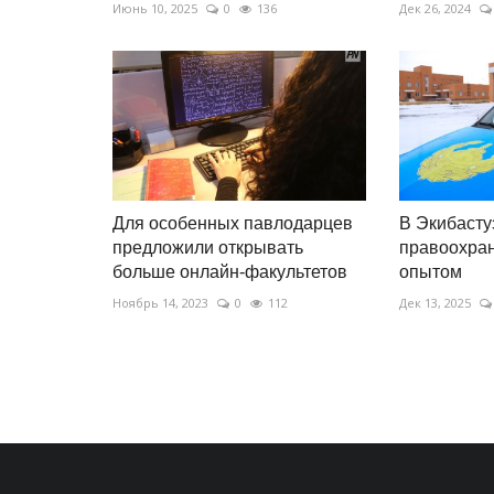
Июнь 10, 2025
0
136
Дек 26, 2024
Для особенных павлодарцев
В Экибасту
предложили открывать
правоохран
больше онлайн-факультетов
опытом
Ноябрь 14, 2023
0
112
Дек 13, 2025