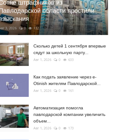
Сотне штрафников из
Павлодарской области простили
взыскания
Авг 3, 2026
0
132
Сколько детей 1 сентября впервые
сядут за школьную парту...
Авг 1, 2026
0
633
Как подать заявление через e-
Otinish жителям Павлодарской...
Авг 1, 2026
0
161
Автоматизация помогла
павлодарской компании увеличить
объем...
Авг 1, 2026
0
173