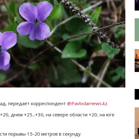
град, передаёт корреспондент
@Pavlodarnews.kz.
20, днем +25...+30, на севере области +20, на юге
асти порывы 15-20 метров в секунду.