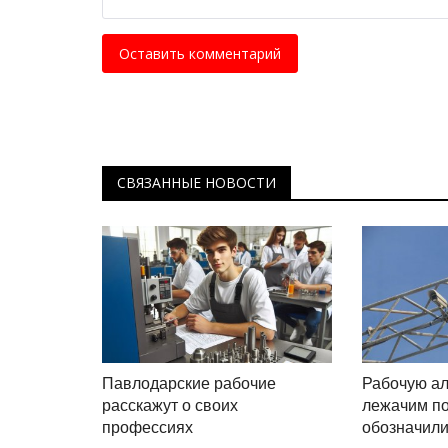
раскрывают тайны Павлодарск
Апрель 18, 2025
0
7742
Оставить комментарий
Погружаясь в древнюю историю уникальны
памятников прошлого.
СВЯЗАННЫЕ НОВОСТИ
Павлодарские рабочие
Рабочую ал
расскажут о своих
лежачим п
профессиях
обозначили