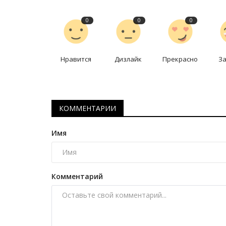
0
0
0
Нравится
Дизлайк
Прекрасно
З
КОММЕНТАРИИ
История одного памятника
Имя
Комментарий
Камни тысячелетия: археолог