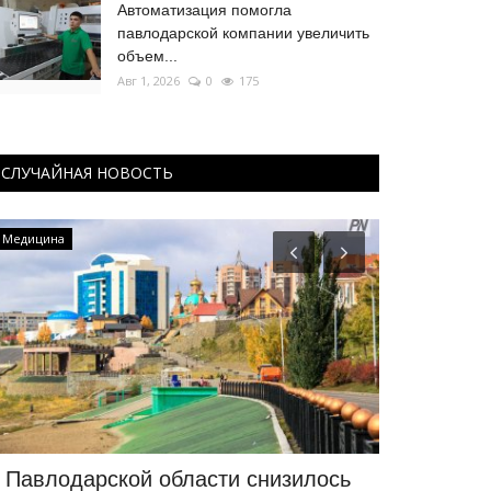
Автоматизация помогла
павлодарской компании увеличить
объем...
Авг 1, 2026
0
175
СЛУЧАЙНАЯ НОВОСТЬ
Медицина
Курултай
 Павлодарской области снизилось
Прайс-лист