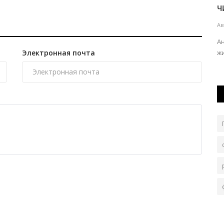
проект путешествий по...
ч
Авг 3, 2026
0
595
Ав
ёт
Участники каравана посетили место захоронения
А
Электронная почта
Тугела батыра.
ж