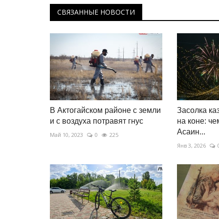
СВЯЗАННЫЕ НОВОСТИ
В Актогайском районе с земли
Засолка ка
и с воздуха потравят гнус
на коне: ч
Асаин...
Май 10, 2023
0
225
Янв 3, 2026