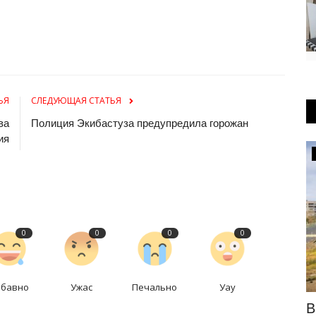
ЬЯ
СЛЕДУЮЩАЯ СТАТЬЯ
ва
Полиция Экибастуза предупредила горожан
ия
Культура
0
0
0
0
абавно
Ужас
Печально
Уау
тала
В Павлодарской области стартовал
В