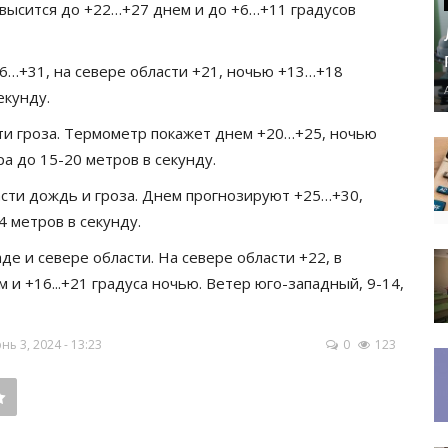
высится до +22…+27 днем и до +6…+11 градусов
6…+31, на севере области +21, ночью +13…+18
екунду.
ти гроза. Термометр покажет днем +20…+25, ночью
а до 15-20 метров в секунду.
асти дождь и гроза. Днем прогнозируют +25…+30,
 метров в секунду.
де и севере области. На севере области +22, в
 и +16...+21 градуса ночью. Ветер юго-западный, 9-14,
 3, 2024 - 13:23
0
123