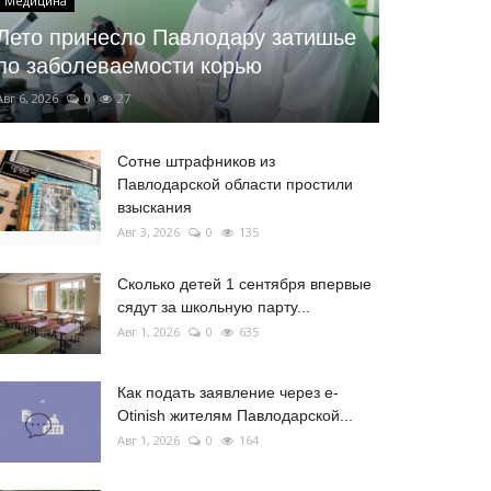
Медицина
Лето принесло Павлодару затишье
по заболеваемости корью
Авг 6, 2026
0
27
Сотне штрафников из
Павлодарской области простили
взыскания
Авг 3, 2026
0
135
Сколько детей 1 сентября впервые
сядут за школьную парту...
Авг 1, 2026
0
635
Как подать заявление через e-
Otinish жителям Павлодарской...
Авг 1, 2026
0
164