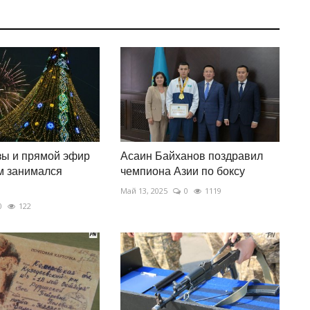
зы и прямой эфир
Асаин Байханов поздравил
ем занимался
чемпиона Азии по боксу
Май 13, 2025
0
1119
0
122