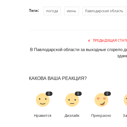
Теги:
погода
июнь
Павлодарская область
ПРЕДЫДУЩАЯ СТАТ
В Павлодарской области за выходные сгорело д
здан
Зимний спорт
КАКОВА ВАША РЕАКЦИЯ?
0
0
0
Нравится
Дизлайк
Прекрасно
З
Павлодарская легкоатлетка с