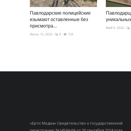
Павлодарские полицейские
Павлодарца
изымают оставленные без
уникальных
присмотра...
Май 9, 2026
Июнь 12, 2026
0
133
«Ертiс Медиа» Свидетельство о государственной
регистрации: №14564-ИА от 30 сентября 2014 года,