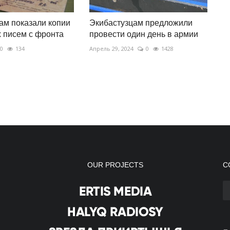
м показали копии
Экибастузцам предложили
 писем с фронта
провести один день в армии
0
134
Апрель 29, 2024
0
1428
OUR PROJECTS
С