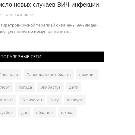
исло новых случаев ВИЧ-инфекции
«Ertis Med
г 1, 2026
0
129
Июль 15, 2026
нтиретровирусной терапией охвачены 99% людей,
ивущих с вирусом иммунодефицита...
ПОПУЛЯРНЫЕ ТЕГИ
Павлодар
Павлодарская область
полиция
спорт
погода
Экибастуз
дети
ремонт
Казахстан
Аксу
конкурс
футбол
дчс
облачно
школа