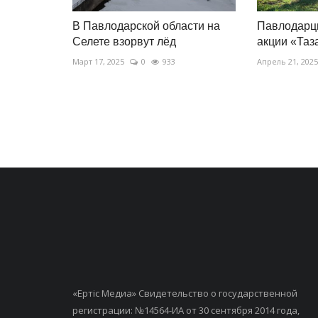
В Павлодарской области на
Павлодарц
Селете взорвут лёд
акции «Таз
Март 17, 2025
0
933
Апрель 21, 2025
«Ертiс Медиа» Свидетельство о государственной
регистрации: №14564-ИА от 30 сентября 2014 года,