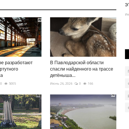
поля размером с небольшой...
э
Авг 5, 2026
0
93
Ию
Растения напитывают с помощью насосных станций.
олельщикам
ре разработают
В Павлодарской области
ртутного
спасли найденного на трассе
га
детёныша...
0
5005
Июнь 26, 2026
0
166