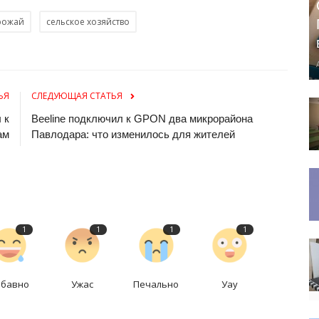
рожай
сельское хозяйство
ЬЯ
СЛЕДУЮЩАЯ СТАТЬЯ
 к
Beeline подключил к GPON два микрорайона
ам
Павлодара: что изменилось для жителей
1
1
1
1
абавно
Ужас
Печально
Уау