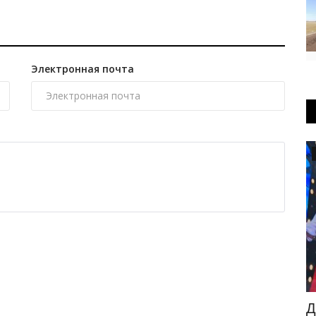
Электронная почта
Развитие
ыш»
В Павлодарской области обводнили
Д