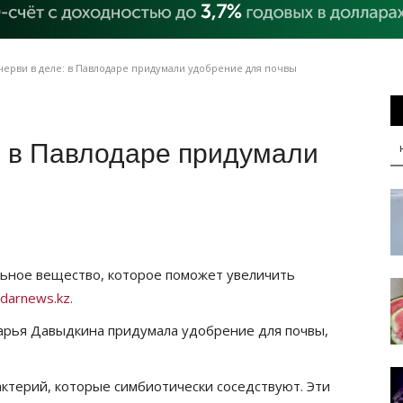
ерви в деле: в Павлодаре придумали удобрение для почвы
: в Павлодаре придумали
ьное вещество, которое поможет увеличить
darnews.kz.
рья Давыдкина придумала удобрение для почвы,
ктерий, которые симбиотически соседствуют. Эти