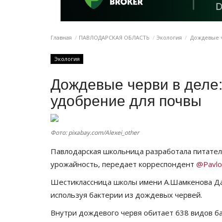
Главная
ПАВЛОДАРСКАЯ ОБЛАСТЬ
Экология
Дождевые ч
Экология
Дождевые черви в деле
удобрение для почвы
Фото: pixabay.com/Alexei_other
Павлодарская школьница разработала питател
урожайность, передает корреспондент
@Pavlo
Шестиклассница школы имени А.Шамкенова Да
используя бактерии из дождевых червей.
Внутри дождевого червя обитает 638 видов ба