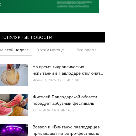
ПОПУЛЯРНЫЕ НОВОСТИ
на этой неделе
В этом месяце
Все время
На время гидравлических
испытаний в Павлодаре отключат...
Июль 31, 2026
0
1740
Жителей Павлодарской области
порадует арбузный фестиваль
Авг 4, 2026
0
1685
Bosson и «Винтаж»: павлодарцев
приглашают на ретро-фестиваль