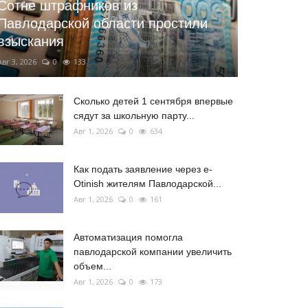
Сотне штрафников из
Павлодарской области простили
взыскания
Авг 3, 2026
0
133
Сколько детей 1 сентября впервые
сядут за школьную парту...
Авг 1, 2026
0
634
Как подать заявление через e-
Otinish жителям Павлодарской...
Авг 1, 2026
0
161
Автоматизация помогла
павлодарской компании увеличить
объем...
Авг 1, 2026
0
173