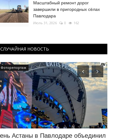
Масштабный ремонт дорог
завершили в пригородных сёлах
Павлодара
Июль 31, 2026
0
162
СЛУЧАЙНАЯ НОВОСТЬ
Фоторепортаж
Планета Казахс
ень Астаны в Павлодаре объединил
Планета Ка