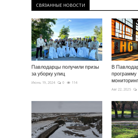
пропустил десять шайб от
СВЯЗАННЫЕ НОВОСТИ
«Бейбарыса»
Ноябрь 5, 2025
0
3439
Несмотря на разгром, вечер запомнился б
романтическим моментом.
Павлодарцы получили призы
В Павлода
за уборку улиц
программу 
мониторин
Июнь 19, 2024
0
114
Авг 22, 2025