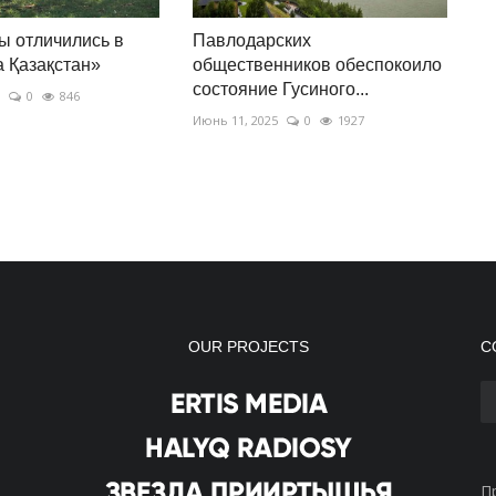
ы отличились в
Павлодарских
а Қазақстан»
общественников обеспокоило
состояние Гусиного...
0
846
Июнь 11, 2025
0
1927
OUR PROJECTS
С
П