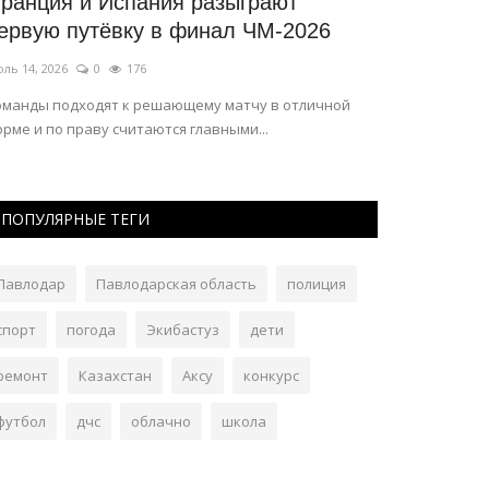
ранция и Испания разыграют
Как выгля
ервую путёвку в финал ЧМ-2026
Павлодарс
веков...
ль 14, 2026
0
176
Май 15, 2026
0
оманды подходят к решающему матчу в отличной
рме и по праву считаются главными...
Открытие учён
для изучения по
ПОПУЛЯРНЫЕ ТЕГИ
Павлодар
Павлодарская область
полиция
спорт
погода
Экибастуз
дети
ремонт
Казахстан
Аксу
конкурс
футбол
дчс
облачно
школа