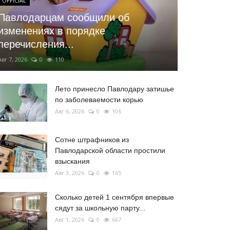
OFFICIAL
Павлодарцам сообщили об
изменениях в порядке
перечисления...
Авг 7, 2026
0
110
Лето принесло Павлодару затишье
по заболеваемости корью
Авг 6, 2026
0
106
Сотне штрафников из
Павлодарской области простили
взыскания
Авг 3, 2026
0
165
Сколько детей 1 сентября впервые
сядут за школьную парту...
Авг 1, 2026
0
667