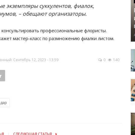
е экземпляры суккулентов, фиалок,
иумов, – обещают организаторы.
 консультировать профессиональные флористы.
кажет мастер-класс по размножению фиалки листом.
нный: Сентябрь 12, 2023 - 13:59
0
140
одар
ЬЯ
СЛЕДУЮЩАЯ СТАТЬЯ