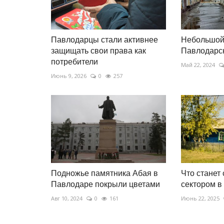
Павлодарцы стали активнее
Небольшой 
защищать свои права как
Павлодарск
потребители
Май 22, 2024
Июнь 9, 2026
0
257
Подножье памятника Абая в
Что станет
Павлодаре покрыли цветами
сектором в
Авг 10, 2024
0
161
Июнь 22, 2025