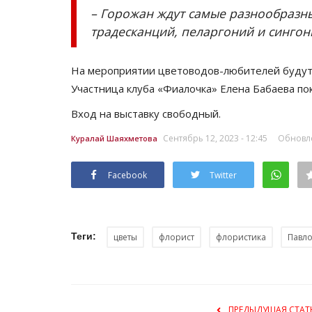
– Горожан ждут самые разнообразны
традесканций, пеларгоний и сингон
На мероприятии цветоводов-любителей будут
Участница клуба «Фиалочка» Елена Бабаева по
Вход на выставку свободный.
Сентябрь 12, 2023 - 12:45
Обновле
Куралай Шаяхметова
Facebook
Twitter
Теги:
цветы
флорист
флористика
Павл
ПРЕДЫДУЩАЯ СТАТ