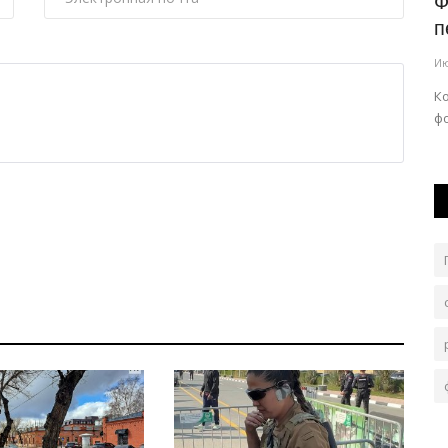
ракета
На какие льготы по транспортному
Ф
налогу могут рассчитывать...
п
Июль 28, 2026
0
155
Ию
Послабления касаются владельцев автомобилей с
К
большим сроком эксплуатации.
фо