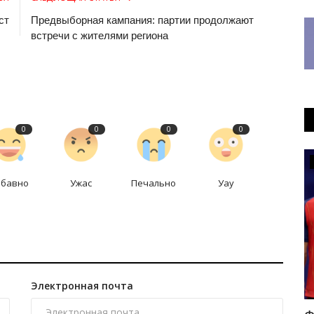
ст
Предвыборная кампания: партии продолжают
встречи с жителями региона
0
0
0
0
Экономика
абавно
Ужас
Печально
Уау
Электронная почта