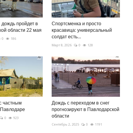
дождь пройдет в
Спортсменка и просто
ой области 22 мая
красавица: универсальный
солдат есть...
0
186
Март 8, 2026
0
128
 с частным
Дождь с переходом в снег
 Павлодаре
прогнозируют в Павлодарской
области
0
923
Сентябрь 2, 2025
0
1191