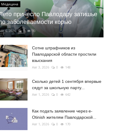
Медицина
Лето принесло Павлодару затишье
по заболеваемости корью
Авг 6, 2026
0
90
Сотне штрафников из
Павлодарской области простили
взыскания
Авг 3, 2026
0
148
Сколько детей 1 сентября впервые
сядут за школьную парту...
Авг 1, 2026
0
642
Как подать заявление через e-
Otinish жителям Павлодарской...
Авг 1, 2026
0
170