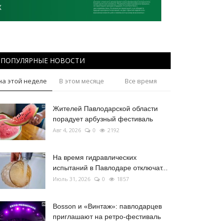
ПОПУЛЯРНЫЕ НОВОСТИ
на этой неделе
В этом месяце
Все время
Жителей Павлодарской области
порадует арбузный фестиваль
Авг 4, 2026
0
2192
На время гидравлических
испытаний в Павлодаре отключат...
Июль 31, 2026
0
1857
Bosson и «Винтаж»: павлодарцев
приглашают на ретро-фестиваль