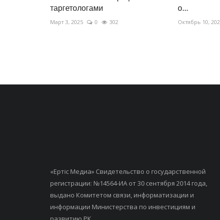
таргетологами
о...
Март 3, 2025
0
302
Октябрь 10, 20
«Ертiс Медиа» Свидетельство о государственной
регистрации: №14564-ИА от 30 сентября 2014 года,
выдано Комитетом связи, информатизации и
информации Министерства по инвестициям и
развитию РК