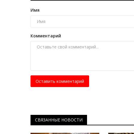
Сотрудница павлодарской по
стала чемпионкой мира по...
Имя
Май 19, 2026
0
889
Инспектор по делам несовершеннолетних 
«золото» «Кубка Дружбы».
Комментарий
Оставить комментарий
СВЯЗАННЫЕ НОВОСТИ