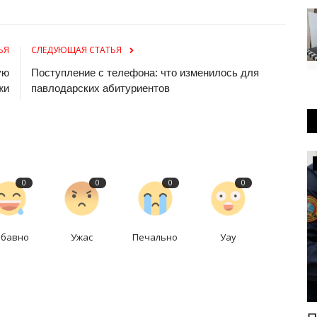
ЬЯ
СЛЕДУЮЩАЯ СТАТЬЯ
ую
Поступление с телефона: что изменилось для
жи
павлодарских абитуриентов
Общество
0
0
0
0
абавно
Ужас
Печально
Уау