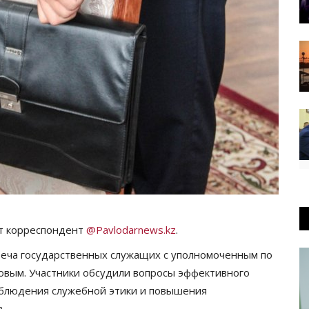
ёт корреспондент
@Pavlodarnews.kz
.
треча государственных служащих с уполномоченным по
овым. Участники обсудили вопросы эффективного
облюдения служебной этики и повышения
.