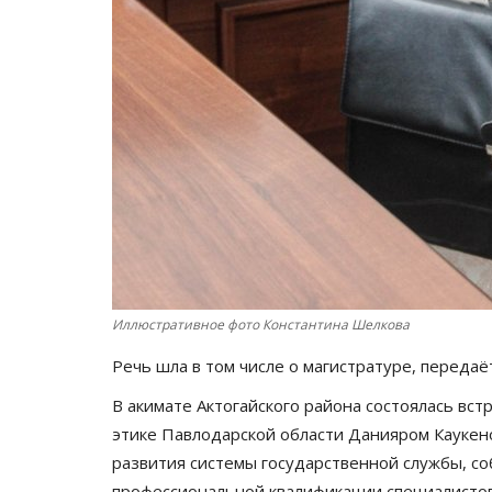
Иллюстративное фото Константина Шелкова
Речь шла в том числе о магистратуре, переда
В акимате Актогайского района состоялась вс
этике Павлодарской области Данияром Каукен
развития системы государственной службы, с
профессиональной квалификации специалистов