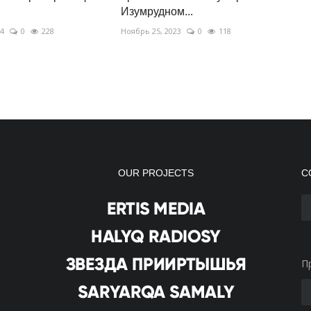
Изумрудном...
24
0
228
Ноябрь 25, 2023
0
118
OUR PROJECTS
С
П