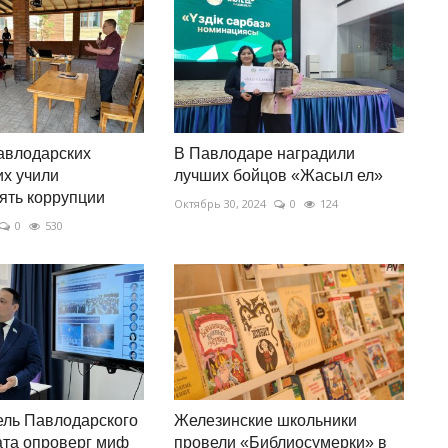
авлодарских
В Павлодаре наградили
х учили
лучших бойцов «Жасыл ел»
ять коррупции
Октябрь 30, 2024
0
124
0
530
ель Павлодарского
Железинские школьники
та опроверг миф
провели «Библиосумерки» в