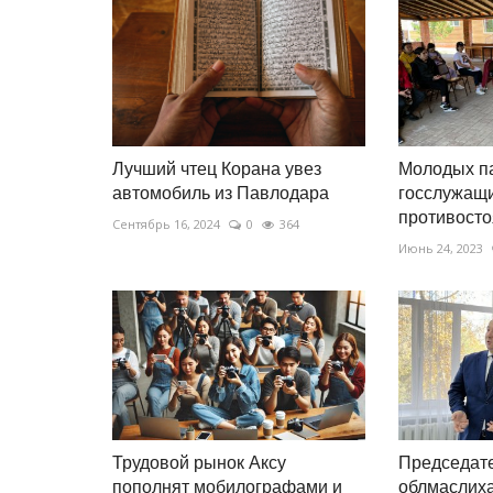
Лучший чтец Корана увез
Молодых п
автомобиль из Павлодара
госслужащи
противосто
Сентябрь 16, 2024
0
364
Июнь 24, 2023
Трудовой рынок Аксу
Председат
пополнят мобилографами и
облмаслиха