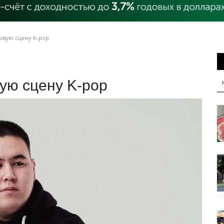
овую сцену K-pop
ую сцену K-pop