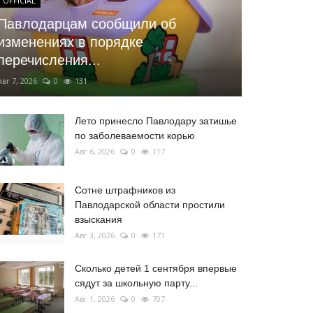
OFFICIAL
Павлодарцам сообщили об
изменениях в порядке
перечисления...
Авг 7, 2026
0
131
Лето принесло Павлодару затишье
по заболеваемости корью
Авг 6, 2026
0
117
Сотне штрафников из
Павлодарской области простили
взыскания
Авг 3, 2026
0
171
Сколько детей 1 сентября впервые
сядут за школьную парту...
Авг 1, 2026
0
707