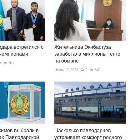
дара встретился с
Жительница Экибастуза
чемпионами
заработала миллионы тенге
на обмане
0
301
Июль 12, 2024
0
369
кимов выбрали в
Насколько павлодарцев
ах Павлодарской
устраивает комфорт родного