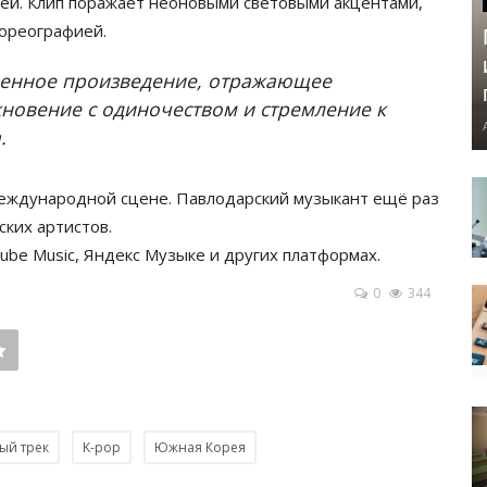
лей. Клип поражает неоновыми световыми акцентами,
ореографией.
твенное произведение, отражающее
новение с одиночеством и стремление к
.
международной сцене. Павлодарский музыкант ещё раз
ких артистов.
uTube Music, Яндекс Музыке и других платформах.
0
344
ый трек
K-pop
Южная Корея