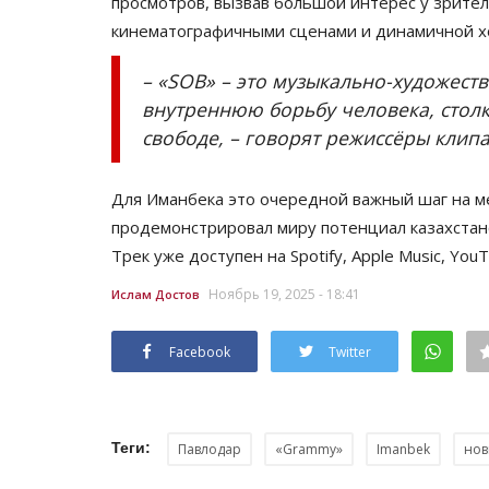
просмотров, вызвав большой интерес у зрите
кинематографичными сценами и динамичной х
– «SOB» – это музыкально-художес
внутреннюю борьбу человека, столк
свободе, – говорят режиссёры клипа
Для Иманбека это очередной важный шаг на 
продемонстрировал миру потенциал казахстанс
Трек уже доступен на Spotify, Apple Music, Yo
Ноябрь 19, 2025 - 18:41
Ислам Достов
Facebook
Twitter
Теги:
Павлодар
«Grammy»
Imanbek
нов