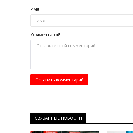
Домбра-оберег на замочке: гд
увидеть необычный инструмент
Имя
Июль 30, 2025
0
4818
Почти столетний предмет, украшенный на
Комментарий
орнаментом, принадлежал уроженцу...
Оставить комментарий
СВЯЗАННЫЕ НОВОСТИ