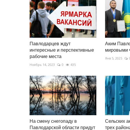
Павлодарцев ждут
Аким Павло
интересные и перспективные
мировыми 
рабочие места
Янв 5, 2025
Ноябрь 14, 2023
0
435
На смену снегопаду в
Сельских а
Павлодарской области придут
трех район