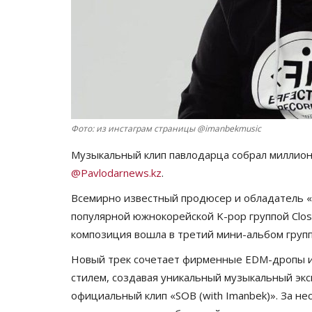
Фото: из инстаграм страницы @imanbekmusic
Музыкальный клип павлодарца собрал миллион
@Pavlodarnews.kz
.
Всемирно известный продюсер и обладатель «
популярной южнокорейской K-pop группой Close
композиция вошла в третий мини-альбом группы
Новый трек сочетает фирменные EDM-дропы и 
стилем, создавая уникальный музыкальный эк
официальный клип «SOB (with Imanbek)». За не