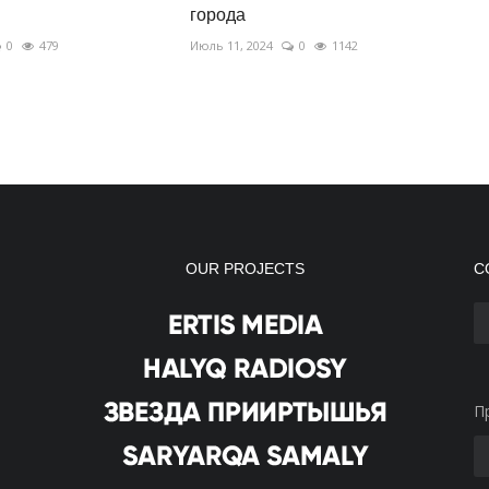
города
0
479
Июль 11, 2024
0
1142
OUR PROJECTS
С
П