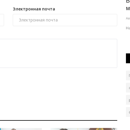
е можно
В Щербактинском районе почтили
B
...
память ветерана ВОВ
м
Электронная почта
Авг 8, 2026
0
104
Ав
циональным
Мероприятие началось с экскурсии, которую провела
Н
специалист музея Айжан Каирбаева.