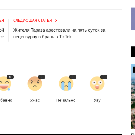
ЬЯ
СЛЕДУЮЩАЯ СТАТЬЯ
ой
Жителя Тараза арестовали на пять суток за
ес
нецензурную брань в TikTok
Общество
0
0
0
0
абавно
Ужас
Печально
Уау