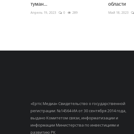
туман...
области
Апрель 19, 2023
0
289
Май 18, 2023
«Ертiс Медиа» Свидетельство о государственной
регистрации: №14564-ИА от 30 сентября 2014 года,
выдано Комитетом связи, информатизации и
информации Министерства по инвестициям и
развитию РК