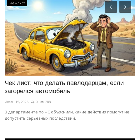
Чек-лист
Чек лист: что делать павлодарцам, если
П
загорелся автомобиль
т
Июль 15, 2026
0
288
Ма
.
В департаменте по ЧС объяснили, какие действия помогут не
Си
допустить серьезных последствий.