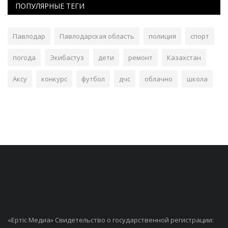
ПОПУЛЯРНЫЕ ТЕГИ
Павлодар
Павлодарская область
полиция
спорт
погода
Экибастуз
дети
ремонт
Казахстан
Аксу
конкурс
футбол
дчс
облачно
школа
«Ертiс Медиа» Свидетельство о государственной регистрации: