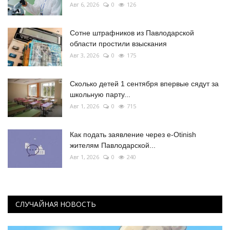
Авг 6, 2026
0
126
Сотне штрафников из Павлодарской
области простили взыскания
Авг 3, 2026
0
175
Сколько детей 1 сентября впервые сядут за
школьную парту...
Авг 1, 2026
0
715
Как подать заявление через e-Otinish
жителям Павлодарской...
Авг 1, 2026
0
240
СЛУЧАЙНАЯ НОВОСТЬ