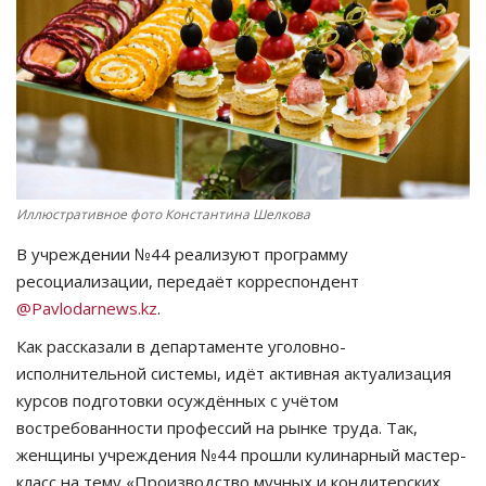
СПОРТ
Чек-лист
РАЗВЛЕЧЕНИЯ
OFFICIAL
Иллюстративное фото Константина Шелкова
В учреждении №44 реализуют программу
Курултай
ресоциализации, передаёт корреспондент
@Pavlodarnews.kz
.
Язык
Как рассказали в департаменте уголовно-
Қазақша
Русский
исполнительной системы, идёт активная актуализация
курсов подготовки осуждённых с учётом
востребованности профессий на рынке труда. Так,
женщины учреждения №44 прошли кулинарный мастер-
класс на тему «Производство мучных и кондитерских