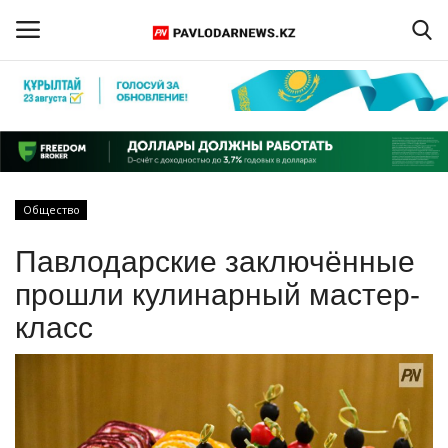
Войти
Регистрация
Главная
Общество
Обратная связь
Павлодарские заключённые
ПАВЛОДАРСКАЯ ОБЛАСТЬ
прошли кулинарный мастер-
класс
КАЗАХСТАН
МИР
СПЕЦПРОЕКТЫ