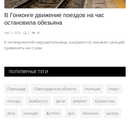
и
В Гонконге движение поездов на час
В
остановила обезьяна
Ию
Авг 5, 2026
0
69
Ра
а
К четвероногой нарушительнице, разумеется, никаких санкций
применять не стали.
ПОПУЛЯРНЫЕ ТЕГИ
Павлодар
Павлодарская область
полиция
спорт
погода
Экибастуз
дети
ремонт
Казахстан
Аксу
конкурс
футбол
дчс
облачно
школа