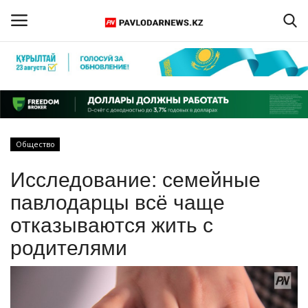
Войти
Регистрация
Главная
Общество
Обратная связь
Исследование: семейные
ПАВЛОДАРСКАЯ ОБЛАСТЬ
павлодарцы всё чаще
отказываются жить с
КАЗАХСТАН
родителями
МИР
СПЕЦПРОЕКТЫ