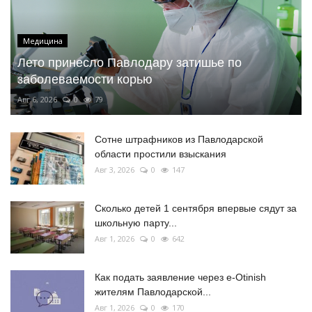
Медицина
Лето принесло Павлодару затишье по
заболеваемости корью
Авг 6, 2026
0
79
Сотне штрафников из Павлодарской
области простили взыскания
Авг 3, 2026
0
147
Сколько детей 1 сентября впервые сядут за
школьную парту...
Авг 1, 2026
0
642
Как подать заявление через e-Otinish
жителям Павлодарской...
Авг 1, 2026
0
170