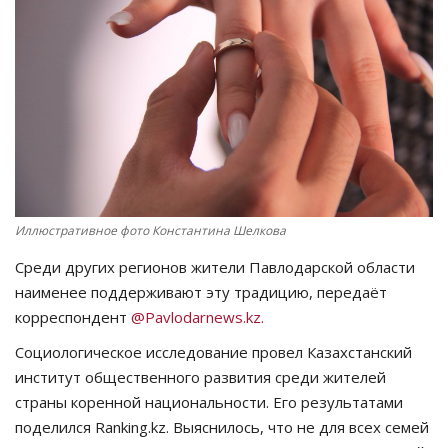
СПОРТ
Чек-лист
РАЗВЛЕЧЕНИЯ
OFFICIAL
Иллюстративное фото Константина Шелкова
Курултай
Среди других регионов жители Павлодарской области
Язык
наименее поддерживают эту традицию, передаёт
корреспондент
@Pavlodarnews.kz.
Қазақша
Русский
Социологическое исследование провел Казахстанский
институт общественного развития среди жителей
страны коренной национальности. Его результатами
поделился Ranking.kz. Выяснилось, что не для всех семей