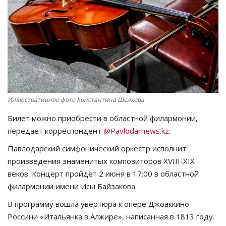
СПОРТ
Чек-лист
РАЗВЛЕЧЕНИЯ
OFFICIAL
Иллюстративное фото Константина Шелкова
Билет можно приобрести в областной филармонии,
Курултай
передает корреспондент
@Pavlodarnews.kz
.
Язык
Павлодарский симфонический оркестр исполнит
произведения знаменитых композиторов XVIII-XIX
Қазақша
Русский
веков. Концерт пройдёт 2 июня в 17:00 в областной
филармонии имени Исы Байзакова.
В программу вошла увертюра к опере Джоаккино
Россини «Итальянка в Алжире», написанная в 1813 году.