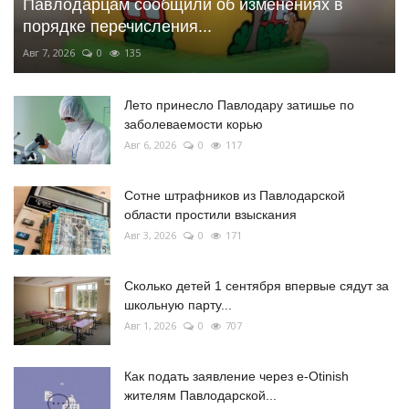
Павлодарцам сообщили об изменениях в
порядке перечисления...
Авг 7, 2026
0
135
Лето принесло Павлодару затишье по
заболеваемости корью
Авг 6, 2026
0
117
Сотне штрафников из Павлодарской
области простили взыскания
Авг 3, 2026
0
171
Сколько детей 1 сентября впервые сядут за
школьную парту...
Авг 1, 2026
0
707
Как подать заявление через e-Otinish
жителям Павлодарской...