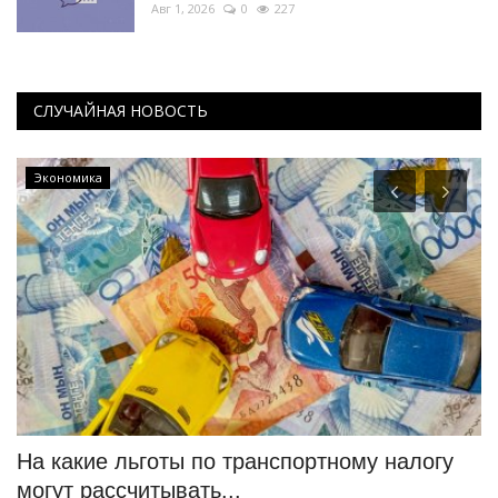
Авг 1, 2026
0
227
СЛУЧАЙНАЯ НОВОСТЬ
Экономика
На какие льготы по транспортному налогу
В
могут рассчитывать...
с