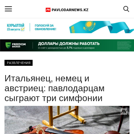
Войти
Регистрация
Главная
РАЗВЛЕЧЕНИЯ
Обратная связь
Итальянец, немец и
ПАВЛОДАРСКАЯ ОБЛАСТЬ
австриец: павлодарцам
сыграют три симфонии
КАЗАХСТАН
МИР
СПЕЦПРОЕКТЫ