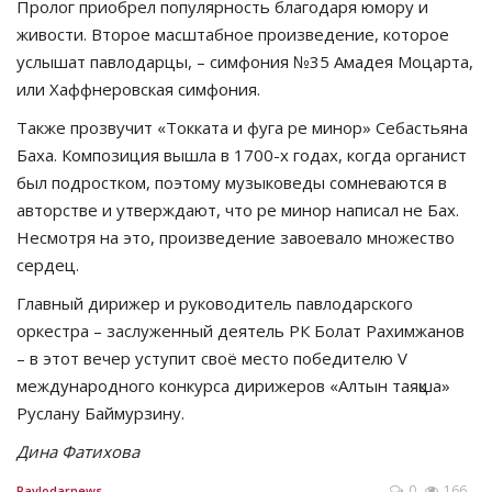
Пролог приобрел популярность благодаря юмору и
живости. Второе масштабное произведение, которое
услышат павлодарцы, – симфония №35 Амадея Моцарта,
или Хаффнеровская симфония.
Также прозвучит «Токката и фуга ре минор» Себастьяна
Баха. Композиция вышла в 1700-х годах, когда органист
был подростком, поэтому музыковеды сомневаются в
авторстве и утверждают, что ре минор написал не Бах.
Несмотря на это, произведение завоевало множество
сердец.
Главный дирижер и руководитель павлодарского
оркестра – заслуженный деятель РК Болат Рахимжанов
– в этот вечер уступит своё место победителю V
международного конкурса дирижеров «Алтын таяқша»
Руслану Баймурзину.
Дина Фатихова
0
166
Pavlodarnews