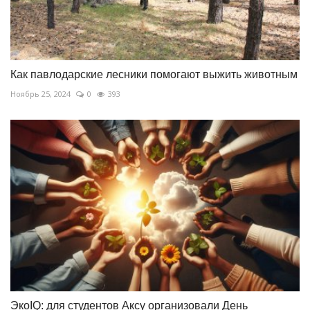
Как павлодарские лесники помогают выжить животным
Ноябрь 25, 2024
0
393
ЭкоIQ: для студентов Аксу организовали День