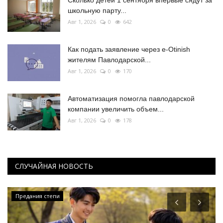
школьную парту...
Авг 1, 2026
0
642
Как подать заявление через e-Otinish
жителям Павлодарской...
Авг 1, 2026
0
170
Автоматизация помогла павлодарской
компании увеличить объем...
Авг 1, 2026
0
178
СЛУЧАЙНАЯ НОВОСТЬ
Предания степи