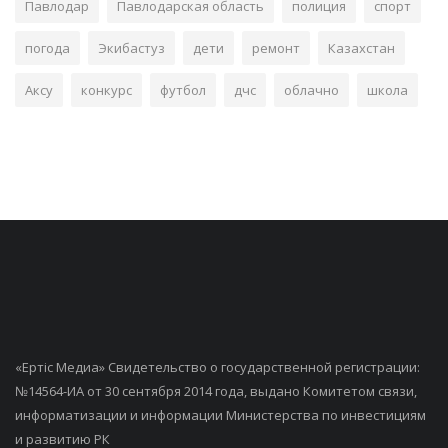
Павлодар
Павлодарская область
полиция
спорт
погода
Экибастуз
дети
ремонт
Казахстан
Аксу
конкурс
футбол
дчс
облачно
школа
«Ертiс Медиа» Свидетельство о государственной регистрации:
№14564-ИА от 30 сентября 2014 года, выдано Комитетом связи,
информатизации и информации Министерства по инвестициям
и развитию РК