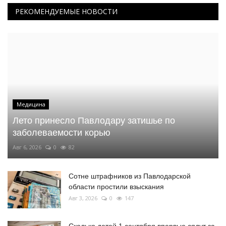
РЕКОМЕНДУЕМЫЕ НОВОСТИ
Медицина
Лето принесло Павлодару затишье по
заболеваемости корью
Авг 6, 2026
0
82
Сотне штрафников из Павлодарской
области простили взыскания
Авг 3, 2026
0
147
Сколько детей 1 сентября впервые сядут за