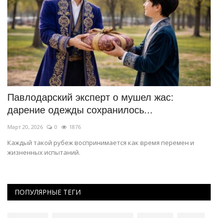
Павлодарский эксперт о мушел жас:
П
дарение одежды сохранилось...
н
Март 20, 2026
0
1876
Фе
Каждый такой рубеж воспринимается как время перемен и
Эт
жизненных испытаний.
ПОПУЛЯРНЫЕ ТЕГИ