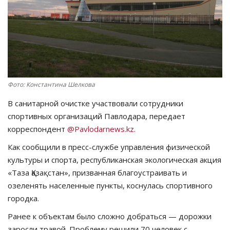
СПОРТ
Чек-лист
РАЗВЛЕЧЕНИЯ
Фото: Константина Шелкова
OFFICIAL
В санитарной очистке участвовали сотрудники
спортивных организаций Павлодара, передает
Курултай
корреспондент
@Pavlodarnews.kz.
Как сообщили в пресс-службе управления физической
Язык
культуры и спорта, республиканская экологическая акция
Қазақша
Русский
«Таза Қазақстан», призванная благоустраивать и
озеленять населенные пункты, коснулась спортивного
городка.
Ранее к объектам было сложно добраться — дорожки
заросли травой. Проблему решили 70 человек с