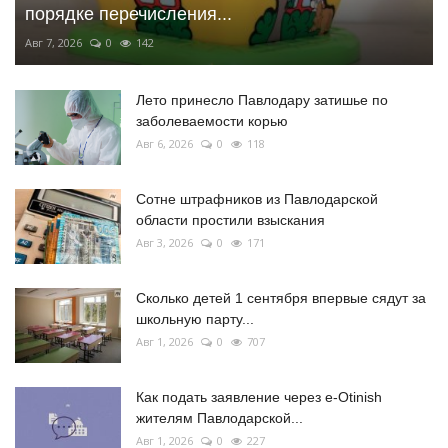
порядке перечисления...
Авг 7, 2026
0
142
Лето принесло Павлодару затишье по
заболеваемости корью
Авг 6, 2026
0
118
Сотне штрафников из Павлодарской
области простили взыскания
Авг 3, 2026
0
171
Сколько детей 1 сентября впервые сядут за
школьную парту...
Авг 1, 2026
0
707
Как подать заявление через e-Otinish
жителям Павлодарской...
Авг 1, 2026
0
227