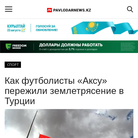
Войти
Регистрация
Главная
СПОРТ
Обратная связь
Как футболисты «Аксу»
ПАВЛОДАРСКАЯ ОБЛАСТЬ
пережили землетрясение в
Турции
КАЗАХСТАН
МИР
СПЕЦПРОЕКТЫ