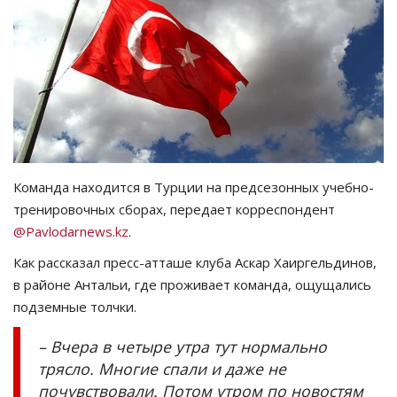
СПОРТ
Чек-лист
РАЗВЛЕЧЕНИЯ
OFFICIAL
Команда находится в Турции на предсезонных учебно-
тренировочных сборах, передает корреспондент
Курултай
@Pavlodarnews.kz
.
Язык
Как рассказал пресс-атташе клуба Аскар Хаиргельдинов,
в районе Антальи, где проживает команда, ощущались
Қазақша
Русский
подземные толчки.
– Вчера в четыре утра тут нормально
трясло. Многие спали и даже не
почувствовали. Потом утром по новостям