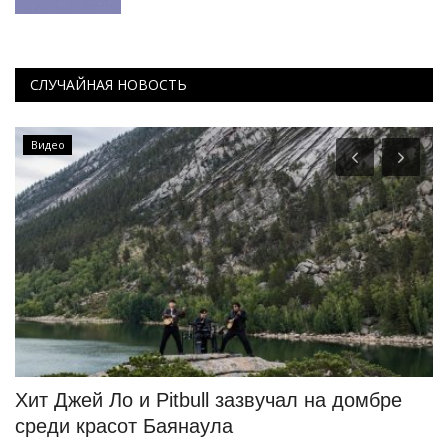
СЛУЧАЙНАЯ НОВОСТЬ
Видео
и
Хит Джей Ло и Pitbull зазвучал на домбре
Б
среди красот Баянаула
P