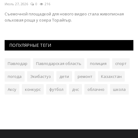
Июль 27, 2026
0
216
Ию
Съемочной площадкой для нового видео стала живописная
На
ольховая роща у озера Торайгыр.
ре
ПОПУЛЯРНЫЕ ТЕГИ
Павлодар
Павлодарская область
полиция
спорт
погода
Экибастуз
дети
ремонт
Казахстан
Аксу
конкурс
футбол
дчс
облачно
школа