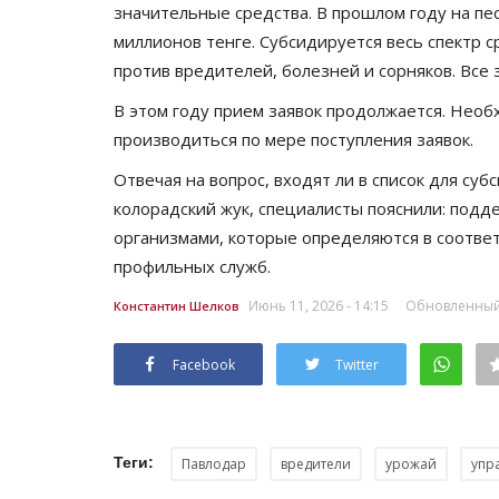
значительные средства. В прошлом году на п
миллионов тенге. Субсидируется весь спектр с
против вредителей, болезней и сорняков. Все
В этом году прием заявок продолжается. Необ
производиться по мере поступления заявок.
Отвечая на вопрос, входят ли в список для суб
колорадский жук, специалисты пояснили: подд
организмами, которые определяются в соотве
История вещей
профильных служб.
Июнь 11, 2026 - 14:15
Обновленный: 
Константин Шелков
Facebook
Twitter
Теги:
Павлодар
вредители
урожай
упр