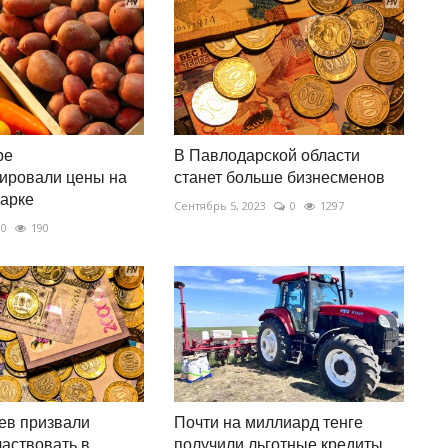
ре
В Павлодарской области
ировали цены на
станет больше бизнесменов
арке
Сентябрь 5, 2023
0
1297
0
190
ев призвали
Почти на миллиард тенге
частвовать в
получили льготные кредиты