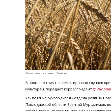
Фото: Константина Шелкова
В прошлом году не зафиксировано случаев пр
культурам, передает корреспондент
@Pavlodar
Как пояснил руководитель отдела развития ра
Павлодарской области Есентай Мурсалимов, в
субсидирования пестицидов, что позволяет с