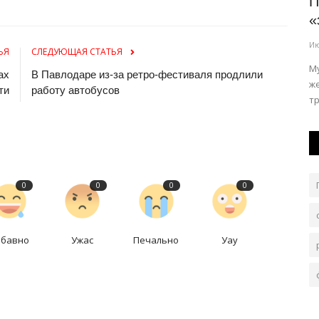
лка
В Аксу по просьбе подростка обновят
П
футбольную площадку...
«
Авг 6, 2026
0
85
Ию
ЬЯ
СЛЕДУЮЩАЯ СТАТЬЯ
Вопрос взят акимом города на личный контроль.
М
ах
В Павлодаре из-за ретро-фестиваля продлили
ж
ти
работу автобусов
т
0
0
0
0
абавно
Ужас
Печально
Уау