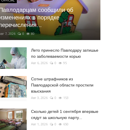
OFFICIAL
Павлодарцам сообщили об
изменениях в порядке
перечисления...
Авг 7, 2026
0
80
Лето принесло Павлодару затишье
по заболеваемости корью
Авг 6, 2026
0
95
Сотне штрафников из
Павлодарской области простили
взыскания
Авг 3, 2026
0
153
Сколько детей 1 сентября впервые
сядут за школьную парту...
Авг 1, 2026
0
650