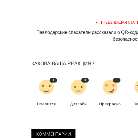
История вещей: новогодняя ё
Дек 28, 2024
1
22709
Чем заняться на зимних каникулах?
ПРЕДЫДУЩАЯ СТАТ
Павлодарские спасатели рассказали о QR-код
безопаснос
КАКОВА ВАША РЕАКЦИЯ?
1
0
0
Нравится
Дизлайк
Прекрасно
З
КОММЕНТАРИИ