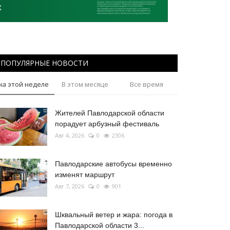
ПОПУЛЯРНЫЕ НОВОСТИ
на этой неделе
В этом месяце
Все время
Жителей Павлодарской области
порадует арбузный фестиваль
Авг 4, 2026
0
2306
Павлодарские автобусы временно
изменят маршрут
Авг 7, 2026
0
901
Шквальный ветер и жара: погода в
Павлодарской области 3...