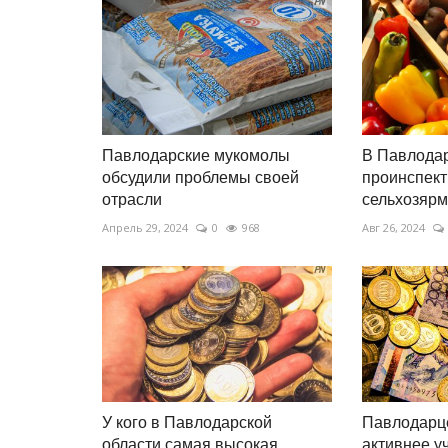
Павлодарские мукомолы
В Павлода
обсудили проблемы своей
проинспект
отрасли
сельхозярм
Апрель 29, 2024
0
968
Авг 26, 2024
У кого в Павлодарской
Павлодарц
области самая высокая
активнее у